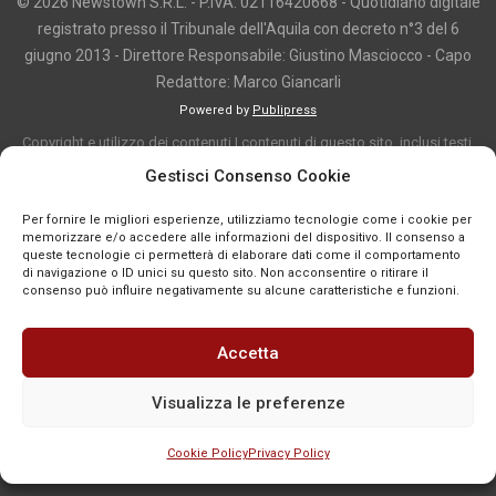
© 2026 Newstown S.R.L. - P.IVA: 02116420668 - Quotidiano digitale
registrato presso il Tribunale dell'Aquila con decreto n°3 del 6
giugno 2013 - Direttore Responsabile: Giustino Masciocco - Capo
Redattore: Marco Giancarli
Powered by
Publipress
Copyright e utilizzo dei contenuti I contenuti di questo sito, inclusi testi,
articoli, immagini, fotografie, video e grafica, sono protetti da copyright e
Gestisci Consenso Cookie
appartengono al titolare del sito o ai rispettivi autori, salvo diversa
Per fornire le migliori esperienze, utilizziamo tecnologie come i cookie per
indicazione. La riproduzione totale o parziale dei contenuti è consentita
memorizzare e/o accedere alle informazioni del dispositivo. Il consenso a
solo previa autorizzazione o citando chiaramente la fonte, con link diretto
queste tecnologie ci permetterà di elaborare dati come il comportamento
di navigazione o ID unici su questo sito. Non acconsentire o ritirare il
alla pagina originale, quando previsto. I contenuti provenienti da terze
consenso può influire negativamente su alcune caratteristiche e funzioni.
parti sono pubblicati a fini informativi e restano di proprietà dei legittimi
titolari dei diritti. Se un contenuto viola diritti d’autore o norme vigenti, è
Accetta
possibile segnalarlo per la verifica e l’eventuale rimozione tramite
comunicazione mail all'indirizzo redazione@news-town.it
Visualizza le preferenze
Cookie Policy
Privacy Policy
SEGNALA