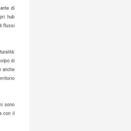
pante di
pri hub
i flussi
uralità:
olpo di
re anche
rritorio
ni sono
a con il