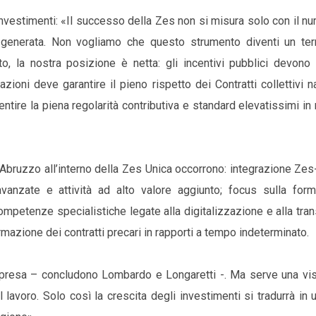
nvestimenti: «Il successo della Zes non si misura solo con il n
e generata. Non vogliamo che questo strumento diventi un ter
o, la nostra posizione è netta: gli incentivi pubblici devono
lazioni deve garantire il pieno rispetto dei Contratti collettivi n
ntire la piena regolarità contributiva e standard elevatissimi in
ll’Abruzzo all’interno della Zes Unica occorrono: integrazione Zes
 avanzate e attività ad alto valore aggiunto; focus sulla form
ompetenze specialistiche legate alla digitalizzazione e alla tra
mazione dei contratti precari in rapporti a tempo indeterminato.
ripresa – concludono Lombardo e Longaretti -. Ma serve una vis
lavoro. Solo così la crescita degli investimenti si tradurrà in 