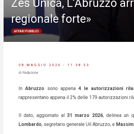
Zes Unica, L’Abruzzo arr
regionale forte»
AFFARI PUBBLICI
08 MAGGIO 2026 - 11:38:53
di Redazione
In
Abruzzo
sono appena
4 le autorizzazioni rila
rappresentano appena il 2% delle 179 autorizzazioni r
Il dato, aggiornato al
31 marzo 2026
, delinea un 
Lombardo
, segretario generale Uil Abruzzo, e
Massimo