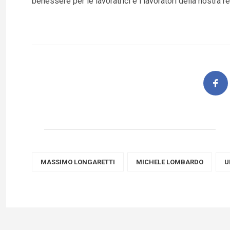
benessere per le lavoratrici e i lavoratori della nostra r
MASSIMO LONGARETTI
MICHELE LOMBARDO
U