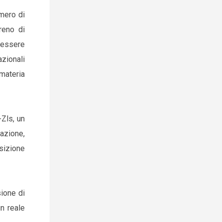
umero di
reno di
 essere
azionali
 materia
-Zls, un
azione,
nsizione
ione di
un reale