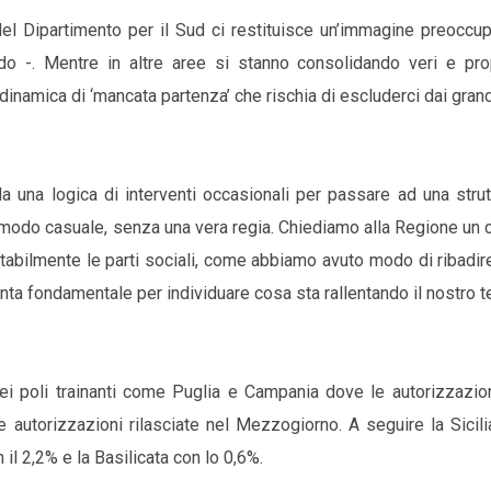
i del Dipartimento per il Sud ci restituisce un’immagine preoccu
o -. Mentre in altre aree si stanno consolidando veri e pro
a dinamica di ‘mancata partenza’ che rischia di escluderci dai grand
 una logica di interventi occasionali per passare ad una strutt
odo casuale, senza una vera regia. Chiediamo alla Regione un c
tabilmente le parti sociali, come abbiamo avuto modo di ribadi
ta fondamentale per individuare cosa sta rallentando il nostro te
ei poli trainanti come Puglia e Campania dove le autorizzazio
 autorizzazioni rilasciate nel Mezzogiorno. A seguire la Sicili
 il 2,2% e la Basilicata con lo 0,6%.