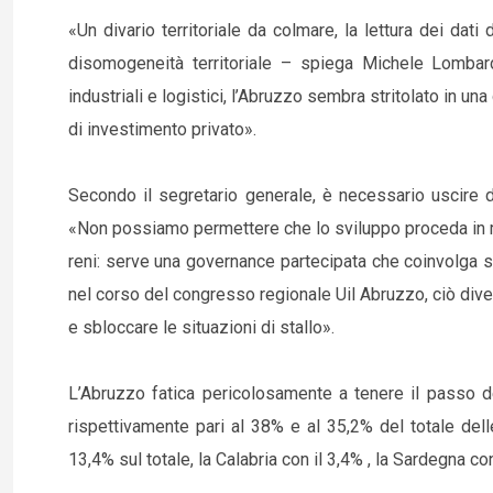
«Un divario territoriale da colmare, la lettura dei dat
disomogeneità territoriale – spiega Michele Lombard
industriali e logistici, l’Abruzzo sembra stritolato in un
di investimento privato».
Secondo il segretario generale, è necessario uscire da
«Non possiamo permettere che lo sviluppo proceda in m
reni: serve una governance partecipata che coinvolga s
nel corso del congresso regionale Uil Abruzzo, ciò diven
e sbloccare le situazioni di stallo».
L’Abruzzo fatica pericolosamente a tenere il passo d
rispettivamente pari al 38% e al 35,2% del totale delle
13,4% sul totale, la Calabria con il 3,4% , la Sardegna con