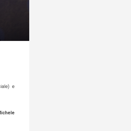
ale) e
ichele