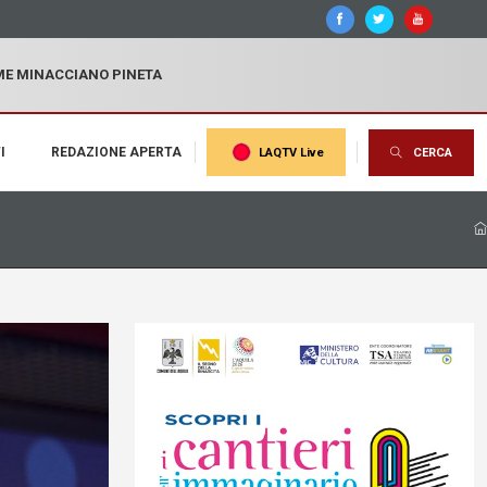
MME MINACCIANO PINETA
I
REDAZIONE APERTA
LAQTV Live
CERCA