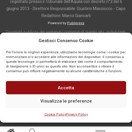
registrato presso il Tribunale dell'Aquila con decreto n°3 del 6
giugno 2013 - Direttore Responsabile: Giustino Masciocco - Capo
Redattore: Marco Giancarli
Powered by
Publipress
Copyright e utilizzo dei contenuti I contenuti di questo sito, inclusi testi,
articoli, immagini, fotografie, video e grafica, sono protetti da copyright e
Gestisci Consenso Cookie
appartengono al titolare del sito o ai rispettivi autori, salvo diversa
Per fornire le migliori esperienze, utilizziamo tecnologie come i cookie per
indicazione. La riproduzione totale o parziale dei contenuti è consentita
memorizzare e/o accedere alle informazioni del dispositivo. Il consenso a
solo previa autorizzazione o citando chiaramente la fonte, con link diretto
queste tecnologie ci permetterà di elaborare dati come il comportamento
di navigazione o ID unici su questo sito. Non acconsentire o ritirare il
alla pagina originale, quando previsto. I contenuti provenienti da terze
consenso può influire negativamente su alcune caratteristiche e funzioni.
parti sono pubblicati a fini informativi e restano di proprietà dei legittimi
titolari dei diritti. Se un contenuto viola diritti d’autore o norme vigenti, è
Accetta
possibile segnalarlo per la verifica e l’eventuale rimozione tramite
comunicazione mail all'indirizzo redazione@news-town.it
Visualizza le preferenze
Cookie Policy
Privacy Policy
SEGNALA