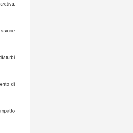
arativa,
lessione
disturbi
ento di
 impatto