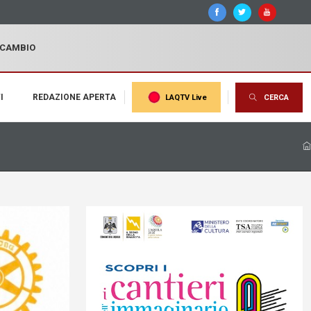
I CAMBIO
I
REDAZIONE APERTA
LAQTV Live
CERCA