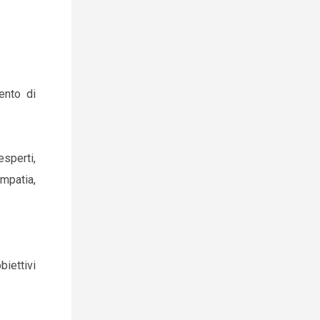
nto di
esperti,
empatia,
biettivi