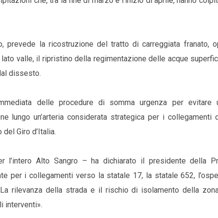
tazioni che, tra la fine di marzo e l’inizio di aprile, hanno colpit
, prevede la ricostruzione del tratto di carreggiata franato, o
to valle, il ripristino della regimentazione delle acque superfici
al dissesto.
immediata delle procedure di somma urgenza per evitare ul
ne lungo un’arteria considerata strategica per i collegamenti d
del Giro d’Italia.
r l’intero Alto Sangro – ha dichiarato il presidente della Pr
e per i collegamenti verso la statale 17, la statale 652, l’osp
 La rilevanza della strada e il rischio di isolamento della zo
 interventi».