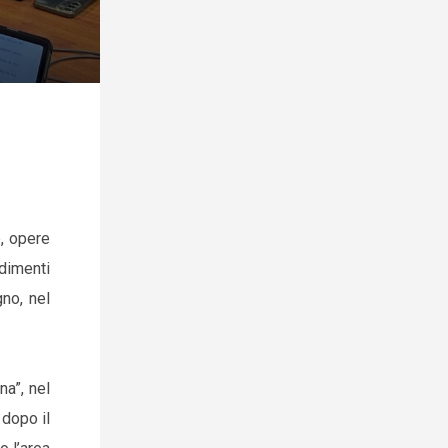
, opere
edimenti
no, nel
na”, nel
 dopo il