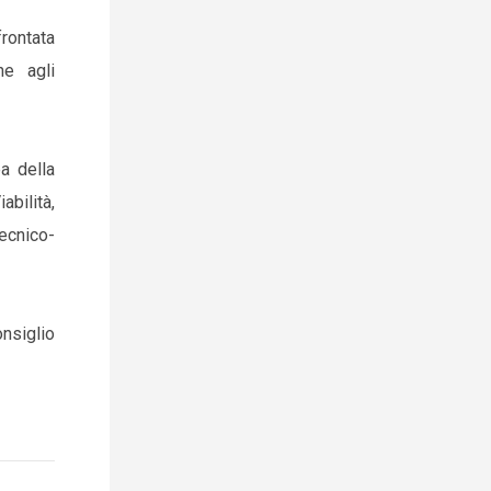
frontata
ne agli
ea della
abilità,
ecnico-
nsiglio