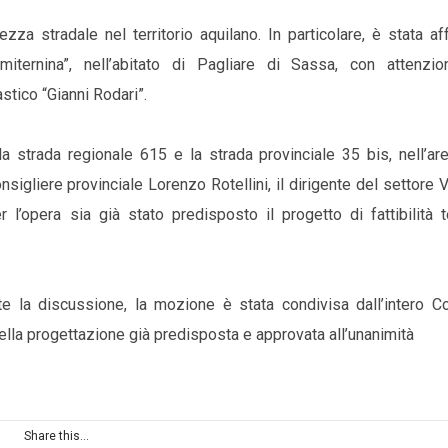
ezza stradale nel territorio aquilano. In particolare, è stata af
“Amiternina”, nell’abitato di Pagliare di Sassa, con attenzio
stico “Gianni Rodari”.
la strada regionale 615 e la strada provinciale 35 bis, nell’ar
sigliere provinciale Lorenzo Rotellini, il dirigente del settore Vi
l’opera sia già stato predisposto il progetto di fattibilità t
te la discussione, la mozione è stata condivisa dall’intero Co
della progettazione già predisposta e approvata all’unanimità
Share this...