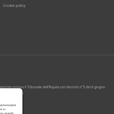
Cookie policy
strato presso il Tribunale dell'Aquila con decreto n°3 del 6 giugno
Marco Giancarli
 memorizzare
e ci
 su questo