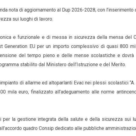
onda nota di aggiornamento al Dup 2026-2028, con l’inserimento 
urezza sui luoghi di lavoro.
tettonica e funzionale e di messa in sicurezza della mensa del 
ext Generation EU per un importo complessivo di quasi 800 mil
’estensione del tempo pieno e delle mense scolastiche e dovrà
gramma stabilito dal Ministero dell’Istruzione e del Merito.
mpianto di allarme ed altoparlanti Evac nei plessi scolastici “A. 
100 mila euro, finalizzato all’adeguamento alle norme antincen
 per la gestione integrata della salute e della sicurezza sui l
e all’accordo quadro Consip dedicato alle pubbliche amministrazion