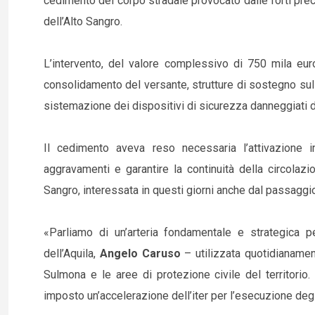
cedimento del corpo stradale provocato dalle forti precipi
dell’Alto Sangro.
L’intervento, del valore complessivo di 750 mila euro
consolidamento del versante, strutture di sostegno sul la
sistemazione dei dispositivi di sicurezza danneggiati d
Il cedimento aveva reso necessaria l’attivazione 
aggravamenti e garantire la continuità della circolazio
Sangro, interessata in questi giorni anche dal passaggio 
«Parliamo di un’arteria fondamentale e strategica pe
dell’Aquila,
Angelo Caruso
– utilizzata quotidianament
Sulmona e le aree di protezione civile del territorio.
imposto un’accelerazione dell’iter per l’esecuzione degli