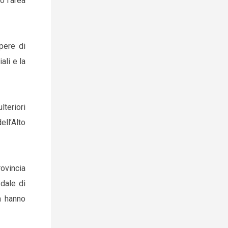
o l’area
pere di
ali e la
teriori
ell’Alto
ovincia
edale di
na hanno