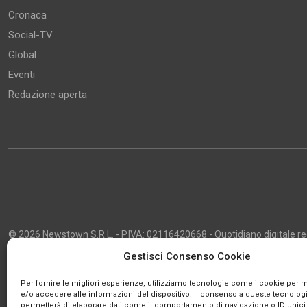
Cronaca
Social-TV
Global
Eventi
Redazione aperta
© 2026 Newstown S.R.L. - P.IVA: 02116420668 - Quotidiano digitale regi
2013 - Direttore Responsabile: Giustino Masciocco - Capo Redattore: 
Gestisci Consenso Cookie
Powered by
Publipress
Per fornire le migliori esperienze, utilizziamo tecnologie come i cookie per
e/o accedere alle informazioni del dispositivo. Il consenso a queste tecnologi
permetterà di elaborare dati come il comportamento di navigazione o ID unici