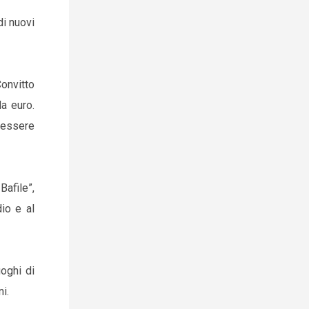
di nuovi
Convitto
a euro.
 essere
Bafile”,
dio e al
uoghi di
i.