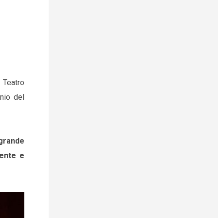
 Teatro
inio del
 grande
iente e