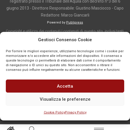
registrato presso il Tribunale dell'Aquila con decreto n°3 del 6
giugno 2013 - Direttore Responsabile: Giustino Masciocco - Capo
Redattore: Marco Giancarli
Powered by
Publipress
Copyright e utilizzo dei contenuti I contenuti di questo sito, inclusi testi,
articoli, immagini, fotografie, video e grafica, sono protetti da copyright e
Gestisci Consenso Cookie
appartengono al titolare del sito o ai rispettivi autori, salvo diversa
Per fornire le migliori esperienze, utilizziamo tecnologie come i cookie per
indicazione. La riproduzione totale o parziale dei contenuti è consentita
memorizzare e/o accedere alle informazioni del dispositivo. Il consenso a
solo previa autorizzazione o citando chiaramente la fonte, con link diretto
queste tecnologie ci permetterà di elaborare dati come il comportamento
di navigazione o ID unici su questo sito. Non acconsentire o ritirare il
alla pagina originale, quando previsto. I contenuti provenienti da terze
consenso può influire negativamente su alcune caratteristiche e funzioni.
parti sono pubblicati a fini informativi e restano di proprietà dei legittimi
titolari dei diritti. Se un contenuto viola diritti d’autore o norme vigenti, è
Accetta
possibile segnalarlo per la verifica e l’eventuale rimozione tramite
comunicazione mail all'indirizzo redazione@news-town.it
Visualizza le preferenze
Cookie Policy
Privacy Policy
SEGNALA