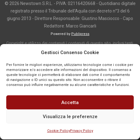
© 2026 Newstown S.R.L. - P.IVA: 02116420668 - Quotidiano digitale
registrato presso il Tribunale dell'Aquila con decreto n°3 del 6
giugno 2013 - Direttore Responsabile: Giustino Masciocco - Capo
Redattore: Marco Giancarli
Powered by
Publipress
Copyright e utilizzo dei contenuti I contenuti di questo sito, inclusi testi,
articoli, immagini, fotografie, video e grafica, sono protetti da copyright e
Gestisci Consenso Cookie
appartengono al titolare del sito o ai rispettivi autori, salvo diversa
Per fornire le migliori esperienze, utilizziamo tecnologie come i cookie per
indicazione. La riproduzione totale o parziale dei contenuti è consentita
memorizzare e/o accedere alle informazioni del dispositivo. Il consenso a
solo previa autorizzazione o citando chiaramente la fonte, con link diretto
queste tecnologie ci permetterà di elaborare dati come il comportamento
di navigazione o ID unici su questo sito. Non acconsentire o ritirare il
alla pagina originale, quando previsto. I contenuti provenienti da terze
consenso può influire negativamente su alcune caratteristiche e funzioni.
parti sono pubblicati a fini informativi e restano di proprietà dei legittimi
titolari dei diritti. Se un contenuto viola diritti d’autore o norme vigenti, è
Accetta
possibile segnalarlo per la verifica e l’eventuale rimozione tramite
comunicazione mail all'indirizzo redazione@news-town.it
Visualizza le preferenze
Cookie Policy
Privacy Policy
SEGNALA