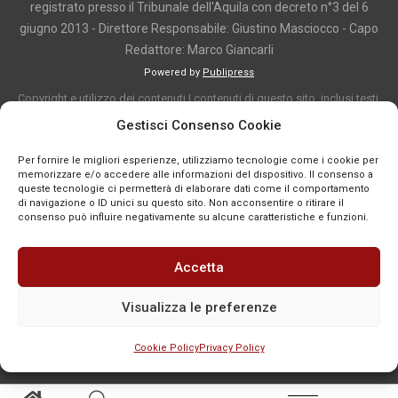
registrato presso il Tribunale dell'Aquila con decreto n°3 del 6
giugno 2013 - Direttore Responsabile: Giustino Masciocco - Capo
Redattore: Marco Giancarli
Powered by
Publipress
Copyright e utilizzo dei contenuti I contenuti di questo sito, inclusi testi,
articoli, immagini, fotografie, video e grafica, sono protetti da copyright e
Gestisci Consenso Cookie
appartengono al titolare del sito o ai rispettivi autori, salvo diversa
Per fornire le migliori esperienze, utilizziamo tecnologie come i cookie per
indicazione. La riproduzione totale o parziale dei contenuti è consentita
memorizzare e/o accedere alle informazioni del dispositivo. Il consenso a
solo previa autorizzazione o citando chiaramente la fonte, con link diretto
queste tecnologie ci permetterà di elaborare dati come il comportamento
di navigazione o ID unici su questo sito. Non acconsentire o ritirare il
alla pagina originale, quando previsto. I contenuti provenienti da terze
consenso può influire negativamente su alcune caratteristiche e funzioni.
parti sono pubblicati a fini informativi e restano di proprietà dei legittimi
titolari dei diritti. Se un contenuto viola diritti d’autore o norme vigenti, è
Accetta
possibile segnalarlo per la verifica e l’eventuale rimozione tramite
comunicazione mail all'indirizzo redazione@news-town.it
Visualizza le preferenze
Cookie Policy
Privacy Policy
SEGNALA