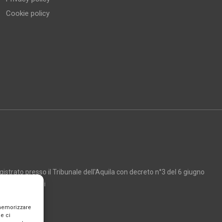
Cookie policy
strato presso il Tribunale dell'Aquila con decreto n°3 del 6 giugno
Marco Giancarli
 memorizzare
e ci