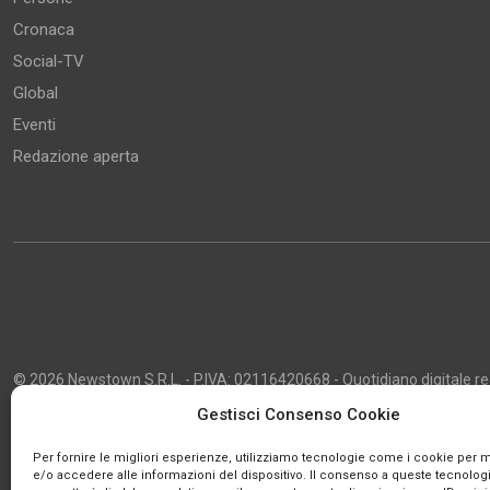
Cronaca
Social-TV
Global
Eventi
Redazione aperta
© 2026 Newstown S.R.L. - P.IVA: 02116420668 - Quotidiano digitale regi
2013 - Direttore Responsabile: Giustino Masciocco - Capo Redattore: 
Gestisci Consenso Cookie
Powered by
Publipress
Per fornire le migliori esperienze, utilizziamo tecnologie come i cookie per
e/o accedere alle informazioni del dispositivo. Il consenso a queste tecnologi