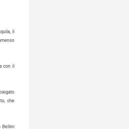
uila, il
immenso
a con il
piegato
to, che
Bellini