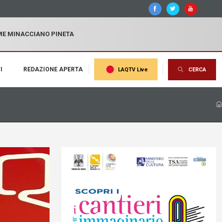
MME MINACCIANO PINETA
I
REDAZIONE APERTA
LAQTV Live
CERCA