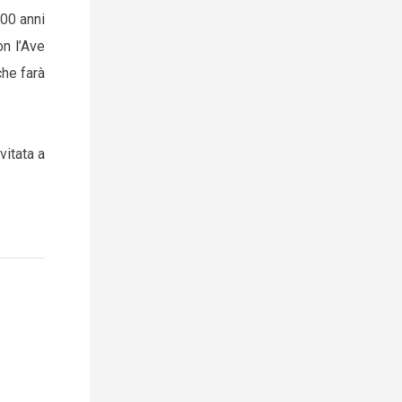
800 anni
n l’Ave
che farà
vitata a