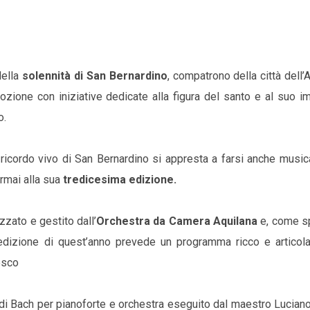
della
solennità di San Bernardino
, compatrono della città dell’Aq
ozione con iniziative dedicate alla figura del santo e al suo 
o.
 ricordo vivo di San Bernardino si appresta a farsi anche music
ormai alla sua
tredicesima edizione.
zato e gestito dall’
Orchestra da Camera Aquilana
e, come s
l’edizione di quest’anno prevede un programma ricco e articola
esco
i Bach per pianoforte e orchestra eseguito dal maestro Luciano 