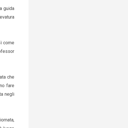
a guida
levatura
sì come
rofessor
nata che
no fare
ta negli
iornata,