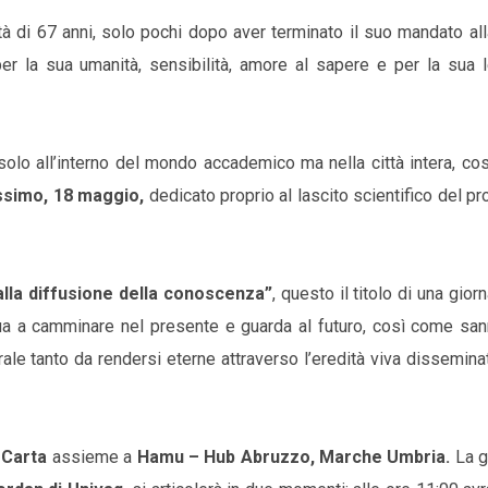
 di 67 anni, solo pochi dopo aver terminato il suo mandato all
per la sua umanità, sensibilità, amore al sapere e per la sua 
olo all’interno del mondo accademico ma nella città intera, co
ssimo, 18 maggio,
dedicato proprio al lascito scientifico del p
alla diffusione della conoscenza”
, questo il titolo di una gior
nua a camminare nel presente e guarda al futuro, così come san
orale tanto da rendersi eterne attraverso l’eredità viva dissemina
 Carta
assieme a
Hamu – Hub Abruzzo, Marche Umbria.
La g