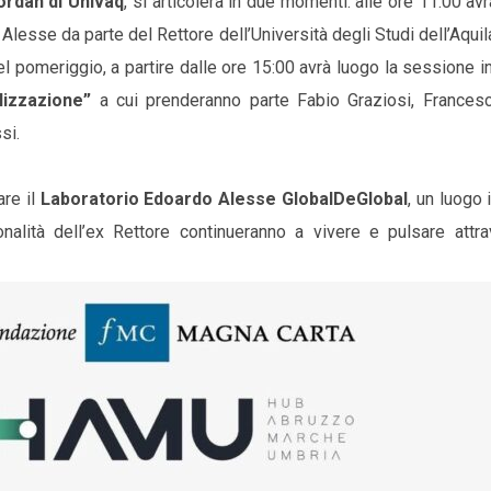
rdan di Univaq
, si articolerà in due momenti: alle ore 11:00 av
Alesse da parte del Rettore dell’Università degli Studi dell’Aquil
pomeriggio, a partire dalle ore 15:00 avrà luogo la sessione in
lizzazione”
a cui prenderanno parte Fabio Graziosi, Francesc
si.
are il
Laboratorio Edoardo Alesse GlobalDeGlobal
, un luogo i
nalità dell’ex Rettore continueranno a vivere e pulsare attra