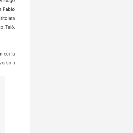
rà luogo
a
Fabio
titolata
o Talò,
n cui la
verso i