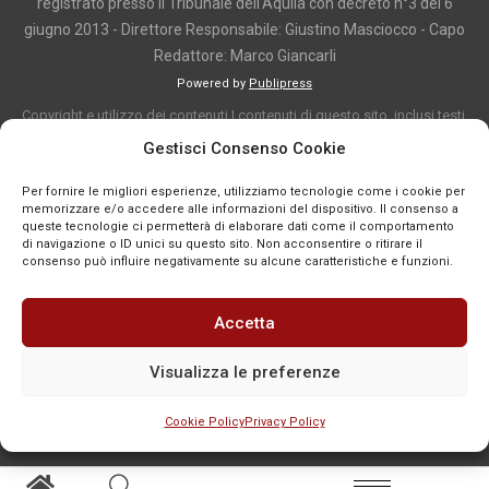
registrato presso il Tribunale dell'Aquila con decreto n°3 del 6
giugno 2013 - Direttore Responsabile: Giustino Masciocco - Capo
Redattore: Marco Giancarli
Powered by
Publipress
Copyright e utilizzo dei contenuti I contenuti di questo sito, inclusi testi,
articoli, immagini, fotografie, video e grafica, sono protetti da copyright e
Gestisci Consenso Cookie
appartengono al titolare del sito o ai rispettivi autori, salvo diversa
Per fornire le migliori esperienze, utilizziamo tecnologie come i cookie per
indicazione. La riproduzione totale o parziale dei contenuti è consentita
memorizzare e/o accedere alle informazioni del dispositivo. Il consenso a
solo previa autorizzazione o citando chiaramente la fonte, con link diretto
queste tecnologie ci permetterà di elaborare dati come il comportamento
di navigazione o ID unici su questo sito. Non acconsentire o ritirare il
alla pagina originale, quando previsto. I contenuti provenienti da terze
consenso può influire negativamente su alcune caratteristiche e funzioni.
parti sono pubblicati a fini informativi e restano di proprietà dei legittimi
titolari dei diritti. Se un contenuto viola diritti d’autore o norme vigenti, è
Accetta
possibile segnalarlo per la verifica e l’eventuale rimozione tramite
comunicazione mail all'indirizzo redazione@news-town.it
Visualizza le preferenze
Cookie Policy
Privacy Policy
SEGNALA