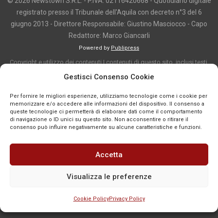
© 2026 Newstown S.R.L. - P.IVA: 02116420668 - Quotidiano digitale
registrato presso il Tribunale dell'Aquila con decreto n°3 del 6
giugno 2013 - Direttore Responsabile: Giustino Masciocco - Capo
Redattore: Marco Giancarli
Powered by
Publipress
Copyright e utilizzo dei contenuti I contenuti di questo sito, inclusi testi,
articoli, immagini, fotografie, video e grafica, sono protetti da copyright e
Gestisci Consenso Cookie
appartengono al titolare del sito o ai rispettivi autori, salvo diversa
Per fornire le migliori esperienze, utilizziamo tecnologie come i cookie per
indicazione. La riproduzione totale o parziale dei contenuti è consentita
memorizzare e/o accedere alle informazioni del dispositivo. Il consenso a
solo previa autorizzazione o citando chiaramente la fonte, con link diretto
queste tecnologie ci permetterà di elaborare dati come il comportamento
di navigazione o ID unici su questo sito. Non acconsentire o ritirare il
alla pagina originale, quando previsto. I contenuti provenienti da terze
consenso può influire negativamente su alcune caratteristiche e funzioni.
parti sono pubblicati a fini informativi e restano di proprietà dei legittimi
titolari dei diritti. Se un contenuto viola diritti d’autore o norme vigenti, è
Accetta
possibile segnalarlo per la verifica e l’eventuale rimozione tramite
comunicazione mail all'indirizzo redazione@news-town.it
Visualizza le preferenze
Cookie Policy
Privacy Policy
SEGNALA