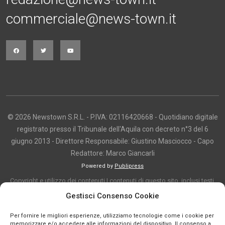
commerciale@news-town.it
© 2026 Newstown S.R.L. - P.IVA: 02116420668 - Quotidiano digitale
registrato presso il Tribunale dell'Aquila con decreto n°3 del 6
giugno 2013 - Direttore Responsabile: Giustino Masciocco - Capo
Redattore: Marco Giancarli
Powered by
Publipress
Copyright e utilizzo dei contenuti I contenuti di questo sito, inclusi testi,
articoli, immagini, fotografie, video e grafica, sono protetti da copyright e
Gestisci Consenso Cookie
appartengono al titolare del sito o ai rispettivi autori, salvo diversa
Per fornire le migliori esperienze, utilizziamo tecnologie come i cookie per
indicazione. La riproduzione totale o parziale dei contenuti è consentita
memorizzare e/o accedere alle informazioni del dispositivo. Il consenso a