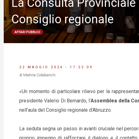
La Consulta Provinciale d
Consiglio regionale
AFFARI PUBBLICI
22 MAGGIO 2026 - 17:22:09
di Martina Colabianchi
«Un momento di particolare rilievo per la rappresentan
presidente Valerio Di Bernardo, l’
Assemblea della Cons
nell’aula del Consiglio regionale d’Abruzzo.
La seduta segna un passo in avanti cruciale nel percor
proprio impegno di rafforzare il dialogo e il contatto 