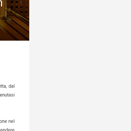
n
tta, dal
tenutasi
ione nel
 rendere