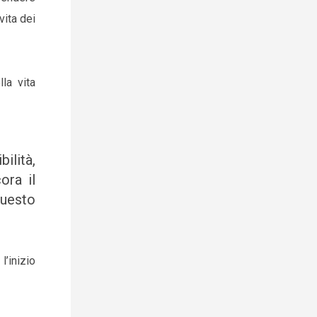
vita dei
la vita
ilità,
ora il
questo
’inizio