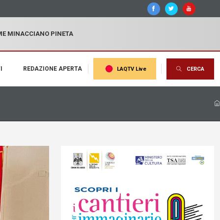
MME MINACCIANO PINETA
I
REDAZIONE APERTA
LAQTV Live
CERCA