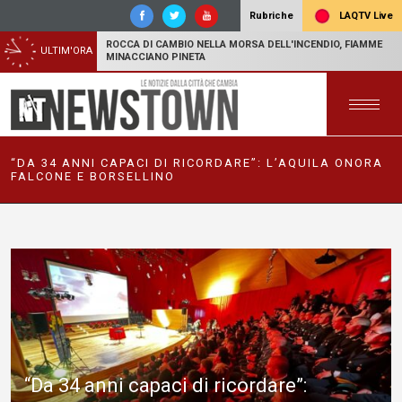
LAQTV Live
Rubriche
ROCCA DI CAMBIO NELLA MORSA DELL'INCENDIO, FIAMME
ULTIM'ORA
MINACCIANO PINETA
“DA 34 ANNI CAPACI DI RICORDARE”: L’AQUILA ONORA
FALCONE E BORSELLINO
“Da 34 anni capaci di ricordare”: