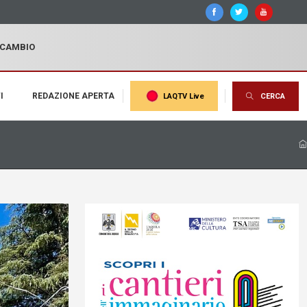
I CAMBIO
I
REDAZIONE APERTA
LAQTV Live
CERCA