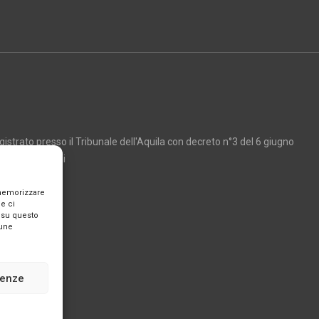
strato presso il Tribunale dell'Aquila con decreto n°3 del 6 giugno
Marco Giancarli
 memorizzare
e ci
 su questo
cune
renze