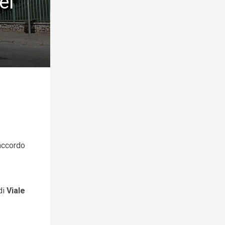
el
’accordo
di
Viale