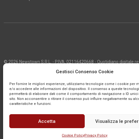
© 2026 Newstown S.R.L. - P.IVA: 02116420668 - Quotidiano digitale regi
2013 - Direttore Responsabile: Giustino Masciocco - Capo Redattore: 
Gestisci Consenso Cookie
Powered by
Publipress
Per fornire le migliori esperienze, utilizziamo tecnologie come i cookie per
e/o accedere alle informazioni del dispositivo. Il consenso a queste tecnologi
permetterà di elaborare dati come il comportamento di navigazione o ID unici
sito. Non acconsentire o ritirare il consenso può influire negativamente su al
caratteristiche e funzioni.
Accetta
Visualizza le prefe
Cookie Policy
Privacy Policy