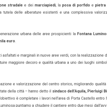
one stradale
e dei
marciapiedi
, la
posa di porfido
e
pietra
la tutela delle alberature esistenti e una complessiva valoriz
igenerazione urbana delle aree prospicienti la
Fontana Lumino
ila euro
.
 asfaltati e marginali in nuove aree verdi, con la realizzazione d
tituire maggiore decoro e qualità urbana a uno dei luoghi simbo
icazione e valorizzazione del centro storico, migliorando qualità
ate della città – hanno detto il
sindaco dell’Aquila, Pierluigi B
’obiettivo è completare i lavori nell’area di Porta Castello entro l
 Luminosa puntiamo a chiudere il cantiere entro due mesi dall’avv