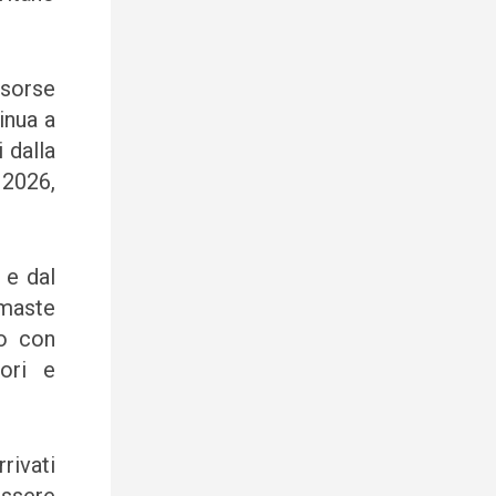
isorse
inua a
 dalla
 2026,
 e dal
imaste
to con
iori e
rivati