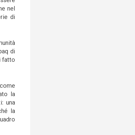
essere
he nel
rie di
munità
paq di
 fatto
 come
ato la
i: una
ché la
quadro