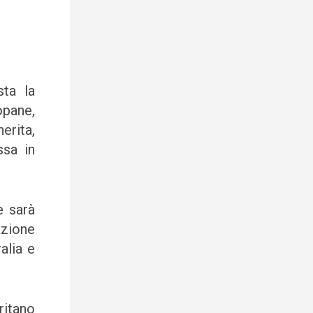
ta la
opane,
erita,
ssa in
e sarà
azione
alia e
ritano