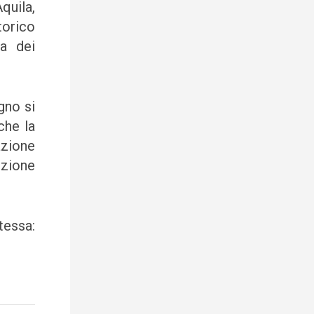
quila,
torico
ia dei
gno si
che la
azione
uzione
tessa: