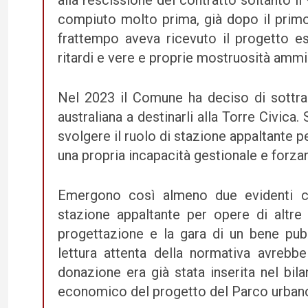
alla rescissione del contratto soltanto 
compiuto molto prima, già dopo il prim
frattempo aveva ricevuto il progetto es
ritardi e vere e proprie mostruosità ammin
Nel 2023 il Comune ha deciso di sottrar
australiana a destinarli alla Torre Civic
svolgere il ruolo di stazione appaltante p
una propria incapacità gestionale e forza
Emergono così almeno due evidenti c
stazione appaltante per opere di altre
progettazione e la gara di un bene pubb
lettura attenta della normativa avrebb
donazione era già stata inserita nel bil
economico del progetto del Parco urban