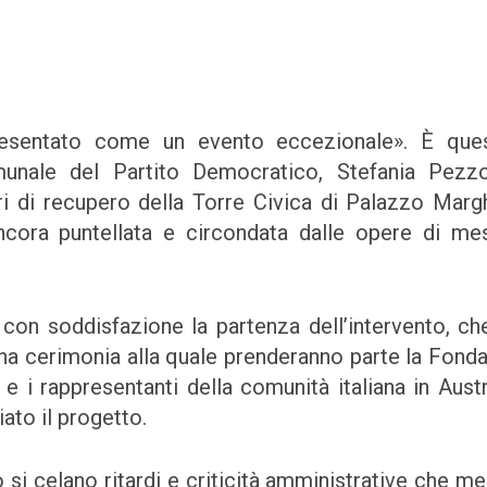
resentato come un evento eccezionale». È ques
munale del Partito Democratico, Stefania Pezz
i di recupero della Torre Civica di Palazzo Margh
cora puntellata e circondata dalle opere di me
on soddisfazione la partenza dell’intervento, ch
una cerimonia alla quale prenderanno parte la Fond
 e i rappresentanti della comunità italiana in Austr
ato il progetto.
 si celano ritardi e criticità amministrative che me