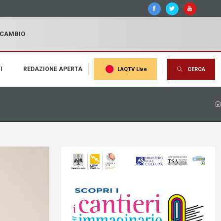
I CAMBIO
I
REDAZIONE APERTA
LAQTV Live
CERCA