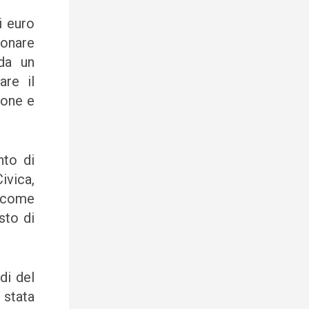
i euro
onare
 da un
are il
ione e
nto di
ivica,
, come
sto di
di del
 stata