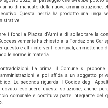
il 9 agosto 2022, un passaggio che avrebbe potuto 
o anno di mandato della nuova amministrazione, c
ecutivo. Questa inerzia ha prodotto una lunga se
istrative.
re i fondi a Piazza d’Armi e di sollecitare la co
a. Successivamente ha chiesto alla Fondazione Caris
er questo e altri interventi comunali, ammettendo di
ndo le norme in materia.
ontraddizioni. La prima: il Comune si propone
 amministrazioni e poi affida a un soggetto priv
lico. La seconda riguarda il Codice degli Appalt
e dovuto escludere questa soluzione, anche per
ancio comunale e costituiva parte integrante del 
o.