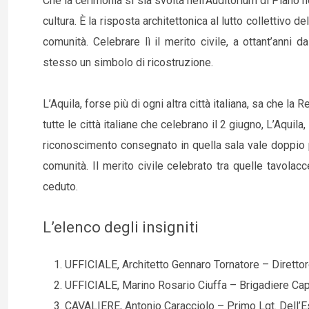
Che la cerimonia si sia svolta nell’Auditorium di Piano n
cultura. È la risposta architettonica al lutto collettivo 
comunità. Celebrare lì il merito civile, a ottant’anni 
stesso un simbolo di ricostruzione.
L’Aquila, forse più di ogni altra città italiana, sa che l
tutte le città italiane che celebrano il 2 giugno, L’Aqui
riconoscimento consegnato in quella sala vale doppio pe
comunità. Il merito civile celebrato tra quelle tavolac
ceduto.
L’elenco degli insigniti
UFFICIALE, Architetto Gennaro Tornatore – Direttor
UFFICIALE, Marino Rosario Ciuffa – Brigadiere Capo
CAVALIERE, Antonio Caracciolo – Primo Lgt. Dell’Ese