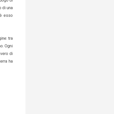
luogo di
o di una
e è esso
ine: tra
no. Ogni
 vero di
terra ha