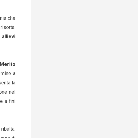
nia che
risorta.
allievi
 Merito
omine a
senta la
one nel
e a fini
ribalta.