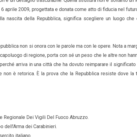
on è un dettaglio trascurabile. Quella struttura non è soltanto un 
del 6 aprile 2009, progettata e donata come atto di fiducia nel futur
dalla nascita della Repubblica, significa scegliere un luogo ch
a Repubblica non si onora con le parole ma con le opere. Nota a marg
la, capoluogo di regione, porta con sé un peso che le altre non han
rché arriva in una città che ha dovuto reimparare il significato
ce non è retorica. È la prova che la Repubblica resiste dove la 
e Regionale Dei Vigili Del Fuoco Abruzzo.
 dell’Arma dei Carabinieri.
rcito italiano.