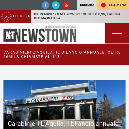
LAQTV Live
Rubriche
PIL IN ABRUZZO NEL 2026 CRESCE DELLO 0,9%, L'AQUILA
ULTIM'ORA
DECIMA IN ITALIA
CARABINIERI L’AQUILA, IL BILANCIO ANNUALE: OLTRE
26MILA CHIAMATE AL 112
Carabinieri L’Aquila, il bilancio annuale: