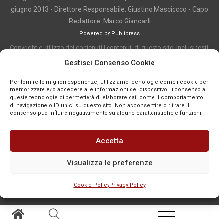
giugno 2013 - Direttore Responsabile: Giustino Masciocco - Capo
Redattore: Marco Giancarli
Powered by
Publipress
Copyright e utilizzo dei contenuti I contenuti di questo sito, inclusi testi,
articoli, immagini, fotografie, video e grafica, sono protetti da copyright e
Gestisci Consenso Cookie
appartengono al titolare del sito o ai rispettivi autori, salvo diversa
Per fornire le migliori esperienze, utilizziamo tecnologie come i cookie per
indicazione. La riproduzione totale o parziale dei contenuti è consentita
memorizzare e/o accedere alle informazioni del dispositivo. Il consenso a
solo previa autorizzazione o citando chiaramente la fonte, con link diretto
queste tecnologie ci permetterà di elaborare dati come il comportamento
di navigazione o ID unici su questo sito. Non acconsentire o ritirare il
alla pagina originale, quando previsto. I contenuti provenienti da terze
consenso può influire negativamente su alcune caratteristiche e funzioni.
parti sono pubblicati a fini informativi e restano di proprietà dei legittimi
titolari dei diritti. Se un contenuto viola diritti d’autore o norme vigenti, è
Accetta
possibile segnalarlo per la verifica e l’eventuale rimozione tramite
comunicazione mail all'indirizzo redazione@news-town.it
Visualizza le preferenze
Cookie Policy
Privacy Policy
SEGNALA