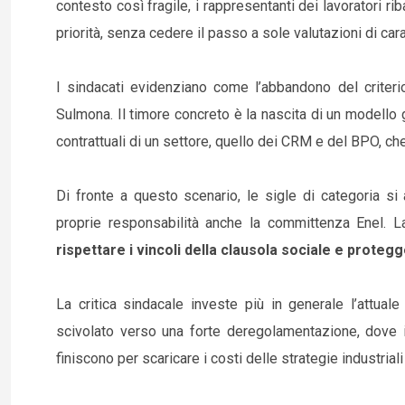
contesto così fragile, i rappresentanti dei lavoratori r
priorità, senza cedere il passo a sole valutazioni di ca
I sindacati evidenziano come l’abbandono del criterio 
Sulmona. Il timore concreto è la nascita di un modello 
contrattuali di un settore, quello dei CRM e del BPO, che 
Di fronte a questo scenario, le sigle di categoria si a
proprie responsabilità anche la committenza Enel. La
rispettare i vincoli della clausola sociale e protegg
La critica sindacale investe più in generale l’attua
scivolato verso una forte deregolamentazione, dove i
finiscono per scaricare i costi delle strategie industrial