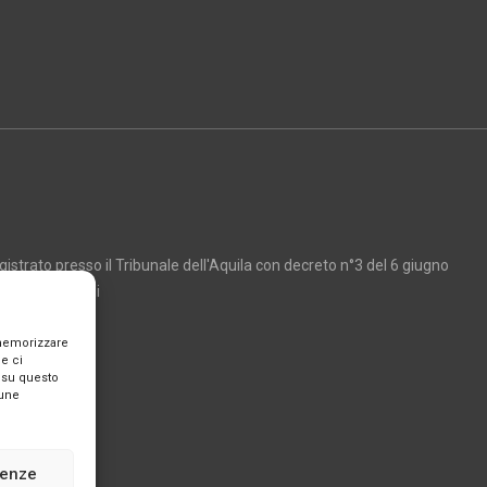
strato presso il Tribunale dell'Aquila con decreto n°3 del 6 giugno
Marco Giancarli
 memorizzare
e ci
 su questo
cune
renze