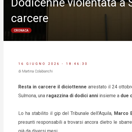
Dodicenne violentata a S
carcere
CRONACA
16 GIUGNO 2026 - 18:46:30
di Martina Colabianchi
Resta in carcere il diciottenne
arrestato il 24 ottob
Sulmona, una
ragazzina di dodici anni
insieme a
due 
Lo ha stabilito il gip del Tribunale dell’Aquila,
Marco Bi
presunti responsabili a trovarsi ancora dietro le sbarre
già da diversi mesi.