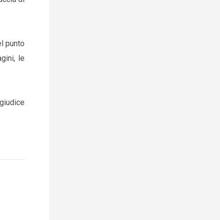
el punto
ini, le
 giudice