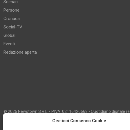
Scenari
Persone
Cronaca
Social-TV
Global
Eventi
Redazione aperta
© 2026 Newstown S.R.L. - P.IVA: 02116420668 - Quotidiano digitale regi
2013 - Direttore Responsabile: Giustino Masciocco - Capo Redattore: 
Gestisci Consenso Cookie
Powered by
Publipress