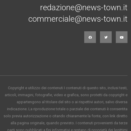
redazione@news-town.it
commerciale@news-town.it
Copyright e utilizzo dei contenuti I contenuti di questo sito, inclusi testi,
articoli, immagini, fotografie, video e grafica, sono protetti da copyright e
appartengono al titolare del sito o ai rispettivi autori, salvo diversa
indicazione. La riproduzione totale o parziale dei contenuti è consentita
solo previa autorizzazione o citando chiaramente la fonte, con link diretto
alla pagina originale, quando previsto. I contenuti provenienti da terze
parti sono pubblicati a fini informativi e restano di proprietà dei legittimi