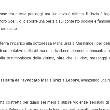
e era attesa per oggi, ma l’udienza è slittata. Il rinvio è leg
ro Scelli, di disporre una perizia sul contesto sociale e familiar
 cresciuto.
ferirà l’incarico alla dottoressa Maria Grazia Marinangeli per deli
i un tentativo della difesa di individuare elementi attenuanti a f
lla testimonianza della vittima, oltre che su chat, messaggi 
e assistita dall’avvocato Maria Grazia Lepore
, avanzando una r
ata costretta per quasi sei mesi a subire violenze sessuali di
ra, a Sulmona. I tre aguzzini la tenevano sotto ricatto con la min