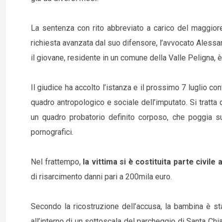
La sentenza con rito abbreviato a carico del maggiorenn
richiesta avanzata dal suo difensore, l’avvocato Alessand
il giovane, residente in un comune della Valle Peligna, è
Il giudice ha accolto l’istanza e il prossimo 7 luglio con
quadro antropologico e sociale dell’imputato. Si tratta d
un quadro probatorio definito corposo, che poggia su
pornografici.
Nel frattempo,
la vittima si è costituita parte civil
di risarcimento danni pari a 200mila euro.
Secondo la ricostruzione dell’accusa, la bambina è st
all’interno di un sottoscala del parcheggio di Santa Chia