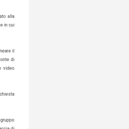
ato alla
e in cui
neare il
ronte di
e video
ichiesta
 gruppo
accia di