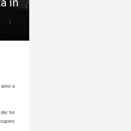
a in
o anno a
 dei tre
recupero