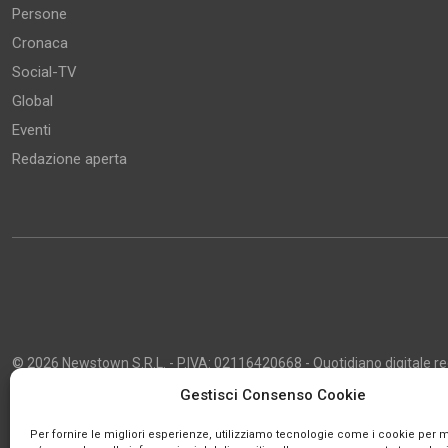
Persone
Cronaca
Social-TV
Global
Eventi
Redazione aperta
© 2026 Newstown S.R.L. - P.IVA: 02116420668 - Quotidiano digitale regi
2013 - Direttore Responsabile: Giustino Masciocco - Capo Redattore: 
Gestisci Consenso Cookie
Powered by
Publipress
Per fornire le migliori esperienze, utilizziamo tecnologie come i cookie per