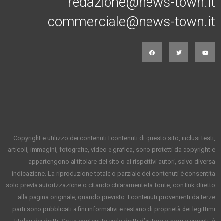
redazione@news-town.it
commerciale@news-town.it
Copyright e utilizzo dei contenuti I contenuti di questo sito, inclusi testi,
articoli, immagini, fotografie, video e grafica, sono protetti da copyright e
appartengono al titolare del sito o ai rispettivi autori, salvo diversa
indicazione. La riproduzione totale o parziale dei contenuti è consentita
solo previa autorizzazione o citando chiaramente la fonte, con link diretto
alla pagina originale, quando previsto. I contenuti provenienti da terze
parti sono pubblicati a fini informativi e restano di proprietà dei legittimi
titolari dei diritti. Se un contenuto viola diritti d’autore o norme vigenti, è