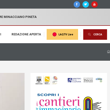
MME MINACCIANO PINETA
I
REDAZIONE APERTA
LAQTV Live
CERCA