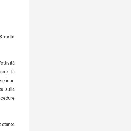
3 nelle
ttività
rare la
tenzione
ta sulla
ocedure
costante