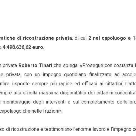
ratiche di ricostruzione privata
, di cui
2 nel capoluogo e 1
a
4.498.636,62 euro.
e privata
Roberto Tinari
che spiega: «Prosegue con costanza l’a
ne privata, con un impegno quotidiano finalizzato ad accele
tire risposte sempre più rapide ed efficaci ai cittadini. L’at
mpre alta e nella massima disponibilità dei cittadini concentra
ul monitoraggio degli interventi e sul completamento delle pr
l capoluogo che nelle frazioni».
o di ricostruzione e testimoniano l’enorme lavoro e l’impegno 