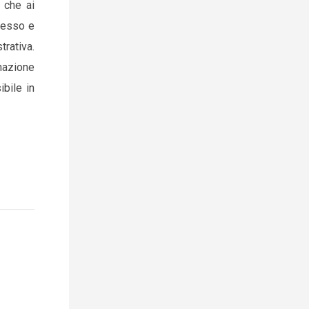
i che ai
lesso e
rativa.
nazione
ibile in