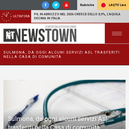
LAQTV Live
Rubriche
PIL IN ABRUZZO NEL 2026 CRESCE DELLO 0,9%, L'AQUILA
ULTIM'ORA
DECIMA IN ITALIA
SULMONA, DA OGGI ALCUNI SERVIZI ASL TRASFERITI
NELLA CASA DI COMUNITÀ
Sulmona, da oggi alcuni servizi Asl
trasferiti nella Casa di comunità