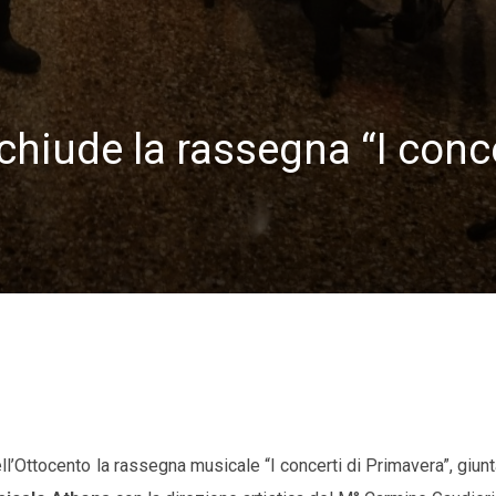
chiude la rassegna “I conc
ll’Ottocento la rassegna musicale “I concerti di Primavera”, giun