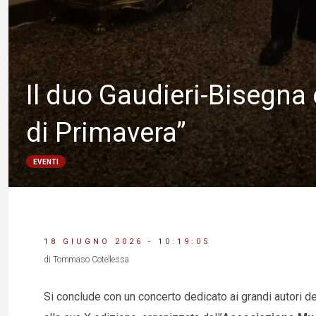
Il duo Gaudieri-Bisegna 
di Primavera”
EVENTI
18 GIUGNO 2026 - 10:19:05
di Tommaso Cotellessa
Si conclude con un concerto dedicato ai grandi autori de