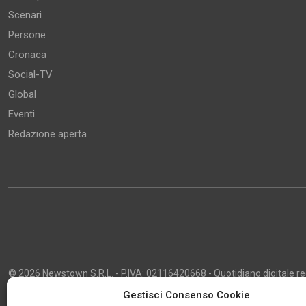
Scenari
Persone
Cronaca
Social-TV
Global
Eventi
Redazione aperta
© 2026 Newstown S.R.L. - P.IVA: 02116420668 - Quotidiano digitale regi
2013 - Direttore Responsabile: Giustino Masciocco - Capo Redattore: 
Gestisci Consenso Cookie