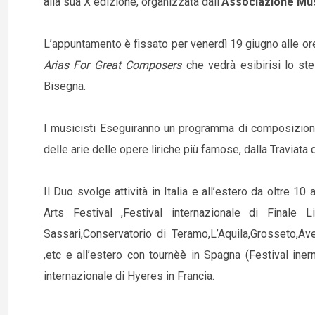
alla sua X edizione, organizzata dall’
Associazione Mu
L’appuntamento è fissato per venerdì 19 giugno alle ore 
Arias For Great Composers
che vedrà esibirisi lo ste
Bisegna.
I musicisti Eseguiranno un programma di composizion
delle arie delle opere liriche più famose, dalla Traviata 
Il Duo svolge attività in Italia e all’estero da oltre 10 
Arts Festival ,Festival internazionale di Finale L
Sassari,Conservatorio di Teramo,L’Aquila,Grosseto,Av
,etc e all’estero con tournèè in Spagna (Festival iner
internazionale di Hyeres in Francia.