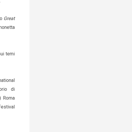
.
to
Great
imonetta
sui temi
national
orio di
o) Roma
Festival