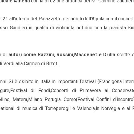
sicale Athena
con la direzione artistica del M° Carmine Gaudieri
21 all’interno del Palazzetto dei nobili dell’Aquila con il concer
sso Gaudieri in qualità di violinista nel duo con la pianista S
i di
autori come Bazzini, Rossini,Massenet e Drdla
scritte 
di Verdi alla Carmen di Bizet.
anni. Si è esibito in Italia in importanti festival (Francigena Inter
igure,Festival di Fondi,Concerti di Primavera al Conservat
ellino, Matera,Milano Perugia, Como(Festival Confini d’incontr
national di musica di Torreperogil e Valencia,in Norvegia e al 