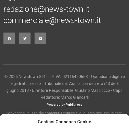
redazione@news-town.it
commerciale@news-town.it
© 2026 Newstown S.R.L. - P.IVA: 02116420668 - Quotidiano digitale
registrato presso il Tribunale dell'Aquila con decreto n°3 del 6
giugno 2013 - Direttore Responsabile: Giustino Masciocco - Capo
Redattore: Marco Giancarli
Powered by
Publipress
Copyright e utilizzo dei contenuti I contenuti di questo sito, inclusi testi,
articoli, immagini, fotografie, video e grafica, sono protetti da copyright e
Gestisci Consenso Cookie
appartengono al titolare del sito o ai rispettivi autori, salvo diversa