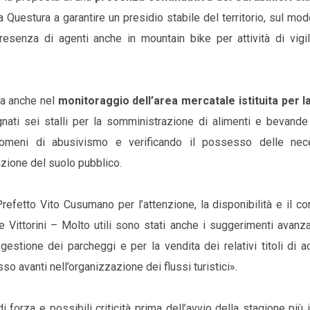
 Questura a garantire un presidio stabile del territorio, sul mod
resenza di agenti anche in mountain bike per attività di vigi
ata anche nel
monitoraggio dell’area mercatale istituita per l
egnati sei stalli per la somministrazione di alimenti e bevande
fenomeni di abusivismo e verificando il possesso delle nec
azione del suolo pubblico.
efetto Vito Cusumano per l’attenzione, la disponibilità e il co
 Vittorini – Molto utili sono stati anche i suggerimenti avanza
gestione dei parcheggi e per la vendita dei relativi titoli di 
o avanti nell’organizzazione dei flussi turistici».
 forza e possibili criticità prima dell’avvio della stagione più 