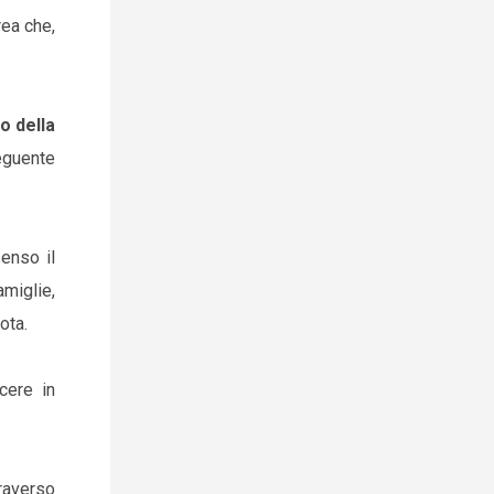
rea che,
o della
eguente
senso il
amiglie,
ota.
cere in
traverso