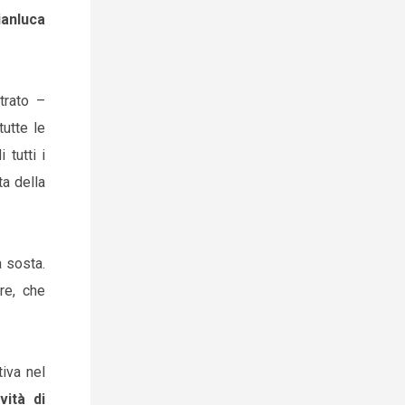
ianluca
trato –
tutte le
 tutti i
ta della
a sosta.
re, che
iva nel
vità di