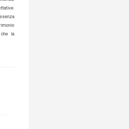
tative.
resenza
rimonio
 che la