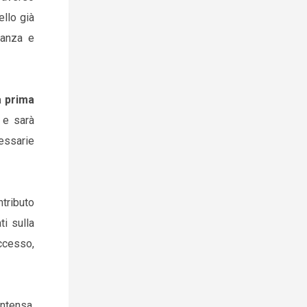
ello già
lanza e
a prima
 e sarà
essarie
ntributo
ti sulla
accesso,
intensa.