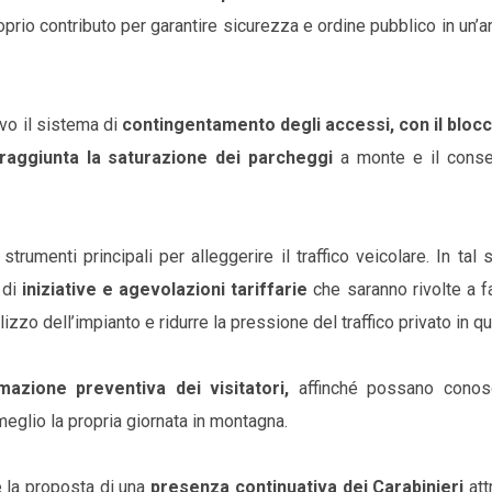
prio contributo per garantire sicurezza e ordine pubblico in un’a
ivo il sistema di
contingentamento degli accessi, con il blocc
raggiunta la saturazione dei parcheggi
a monte e il cons
trumenti principali per alleggerire il traffico veicolare. In tal 
 di
iniziative e agevolazioni tariffarie
che saranno rivolte a f
tilizzo dell’impianto e ridurre la pressione del traffico privato in qu
rmazione preventiva dei visitatori,
affinché possano conos
meglio la propria giornata in montagna.
è la proposta di una
presenza continuativa dei Carabinieri
at