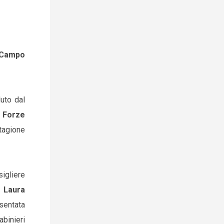
Campo
uto dal
, Forze
stagione
nsigliere
e
Laura
esentata
abinieri