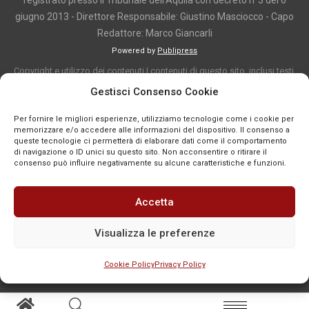
registrato presso il Tribunale dell'Aquila con decreto n°3 del 6
giugno 2013 - Direttore Responsabile: Giustino Masciocco - Capo
Redattore: Marco Giancarli
Powered by
Publipress
Copyright e utilizzo dei contenuti I contenuti di questo sito, inclusi testi,
articoli, immagini, fotografie, video e grafica, sono protetti da copyright e
Gestisci Consenso Cookie
appartengono al titolare del sito o ai rispettivi autori, salvo diversa
Per fornire le migliori esperienze, utilizziamo tecnologie come i cookie per
indicazione. La riproduzione totale o parziale dei contenuti è consentita
memorizzare e/o accedere alle informazioni del dispositivo. Il consenso a
solo previa autorizzazione o citando chiaramente la fonte, con link diretto
queste tecnologie ci permetterà di elaborare dati come il comportamento
di navigazione o ID unici su questo sito. Non acconsentire o ritirare il
alla pagina originale, quando previsto. I contenuti provenienti da terze
consenso può influire negativamente su alcune caratteristiche e funzioni.
parti sono pubblicati a fini informativi e restano di proprietà dei legittimi
titolari dei diritti. Se un contenuto viola diritti d’autore o norme vigenti, è
Accetta
possibile segnalarlo per la verifica e l’eventuale rimozione tramite
comunicazione mail all'indirizzo redazione@news-town.it
Visualizza le preferenze
Cookie Policy
Privacy Policy
SEGNALA