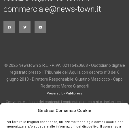
commerciale@news-town.it
© 2026 Newstown S.R.L. - P.IVA: 02116420668 - Quotidiano digitale
registrato presso il Tribunale dell'Aquila con decreto n°3 del 6
giugno 2013 - Direttore Responsabile: Giustino Masciocco - Capo
Redattore: Marco Giancarli
Powered by
Publipress
Copyright e utilizzo dei contenuti I contenuti di questo sito, inclusi testi,
articoli, immagini, fotografie, video e grafica, sono protetti da copyright e
Gestisci Consenso Cookie
appartengono al titolare del sito o ai rispettivi autori, salvo diversa
Per fornire le migliori esperienze, utilizziamo tecnologie come i cookie per
indicazione. La riproduzione totale o parziale dei contenuti è consentita
memorizzare e/o accedere alle informazioni del dispositivo. Il consenso a