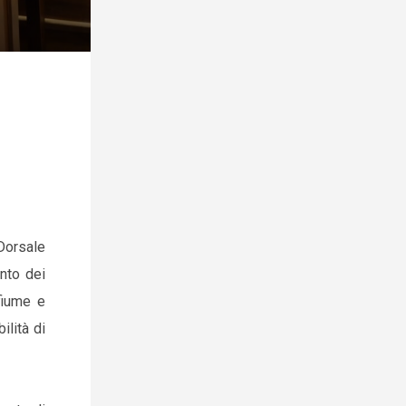
Dorsale
ento dei
afiume e
ilità di