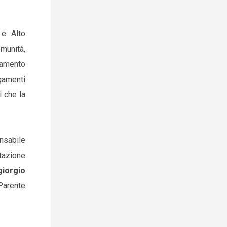
 e Alto
omunità,
damento
gamenti
i che la
nsabile
ttazione
giorgio
 Parente