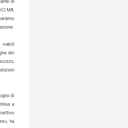
sante di
O.CI.MA.
 saranno
lazione.
viabili
egna dei
iacozzo,
ndizioni
sogno di
ntinua a
biettivo
ure», ha