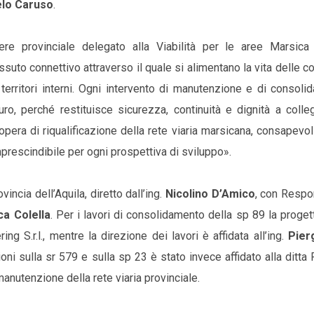
lo Caruso
.
iere provinciale delegato alla Viabilità per le aree Marsica
ssuto connettivo attraverso il quale si alimentano la vita delle c
erritori interni. Ogni intervento di manutenzione e di consoli
ro, perché restituisce sicurezza, continuità e dignità a colle
pera di riqualificazione della rete viaria marsicana, consapevol
mprescindibile per ogni prospettiva di sviluppo».
vincia dell’Aquila, diretto dall’ing.
Nicolino D’Amico
, con Respo
ca Colella
. Per i lavori di consolidamento della sp 89 la proge
g S.r.l., mentre la direzione dei lavori è affidata all’ing.
Pier
oni sulla sr 579 e sulla sp 23 è stato invece affidato alla ditta
manutenzione della rete viaria provinciale.