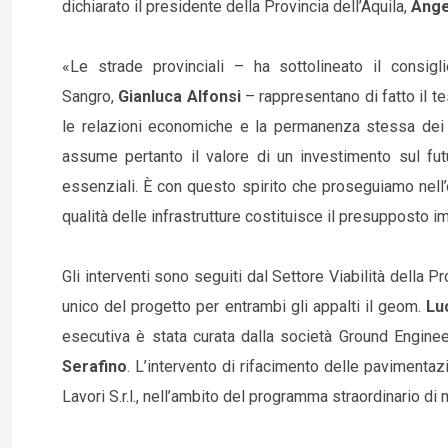
dichiarato il presidente della Provincia dell’Aquila,
Ange
«Le strade provinciali – ha sottolineato il consigl
Sangro,
Gianluca Alfonsi
– rappresentano di fatto il te
le relazioni economiche e la permanenza stessa dei t
assume pertanto il valore di un investimento sul futu
essenziali. È con questo spirito che proseguiamo nell’o
qualità delle infrastrutture costituisce il presupposto i
Gli interventi sono seguiti dal Settore Viabilità della Pro
unico del progetto per entrambi gli appalti il geom.
Lu
esecutiva è stata curata dalla società Ground Engineerin
Serafino
. L’intervento di rifacimento delle pavimentazi
Lavori S.r.l., nell’ambito del programma straordinario di 