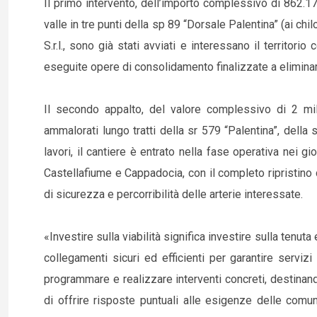
Il primo intervento, dell’importo complessivo di 862.175 
valle in tre punti della sp 89 “Dorsale Palentina” (ai ch
S.r.l., sono già stati avviati e interessano il territo
eseguite opere di consolidamento finalizzate a eliminare 
Il secondo appalto, del valore complessivo di 2 mili
ammalorati lungo tratti della sr 579 “Palentina”, della 
lavori, il cantiere è entrato nella fase operativa nei gi
Castellafiume e Cappadocia, con il completo ripristino 
di sicurezza e percorribilità delle arterie interessate.
«Investire sulla viabilità significa investire sulla tenuta
collegamenti sicuri ed efficienti per garantire servizi
programmare e realizzare interventi concreti, destinando
di offrire risposte puntuali alle esigenze delle comuni