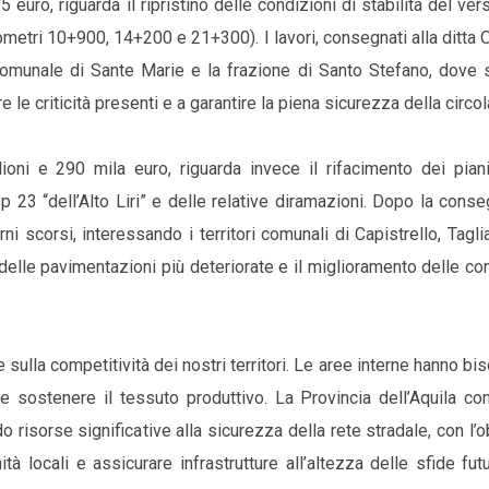
euro, riguarda il ripristino delle condizioni di stabilità del ver
ilometri 10+900, 14+200 e 21+300). I lavori, consegnati alla ditta 
rio comunale di Sante Marie e la frazione di Santo Stefano, dove
le criticità presenti e a garantire la piena sicurezza della circo
oni e 290 mila euro, riguarda invece il rifacimento dei piani 
sp 23 “dell’Alto Liri” e delle relative diramazioni. Dopo la cons
orni scorsi, interessando i territori comunali di Capistrello, Tagl
delle pavimentazioni più deteriorate e il miglioramento delle co
 e sulla competitività dei nostri territori. Le aree interne hanno bi
 e sostenere il tessuto produttivo. La Provincia dell’Aquila co
 risorse significative alla sicurezza della rete stradale, con l’o
tà locali e assicurare infrastrutture all’altezza delle sfide fut