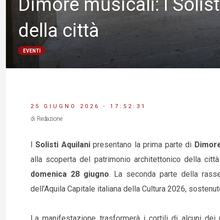
Dimore musicali: I Solis
della città
EVENTI
25 GIUGNO 2026 - 17:52:31
di Redazione
I
Solisti Aquilani
presentano la prima parte di
Dimore
alla scoperta del patrimonio architettonico della cit
domenica 28 giugno
. La seconda parte della rasse
dell’Aquila Capitale italiana della Cultura 2026, sosten
La manifestazione trasformerà i cortili di alcuni dei 