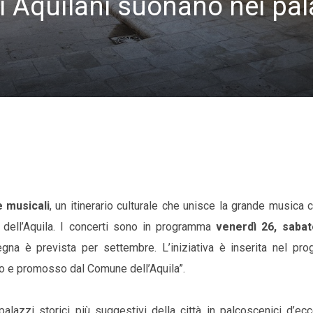
ti Aquilani suonano nei pal
 musicali
, un itinerario culturale che unisce la grande musica 
tà dell’Aquila. I concerti sono in programma
venerdì 26, saba
gna è prevista per settembre. L’iniziativa è inserita nel pr
uto e promosso dal Comune dell’Aquila”.
palazzi storici più suggestivi della città in palcoscenici d’ec