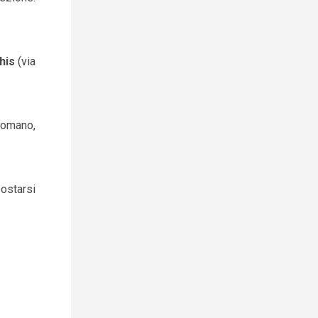
his
(via
 Romano,
postarsi