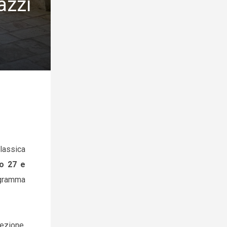
azzi
classica
to 27 e
ogramma
cezione.