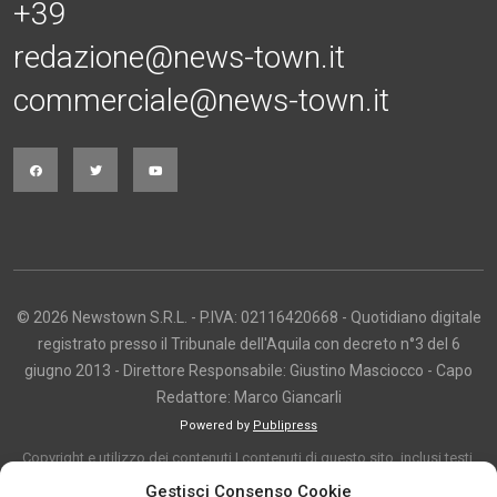
+39
redazione@news-town.it
commerciale@news-town.it
© 2026 Newstown S.R.L. - P.IVA: 02116420668 - Quotidiano digitale
registrato presso il Tribunale dell'Aquila con decreto n°3 del 6
giugno 2013 - Direttore Responsabile: Giustino Masciocco - Capo
Redattore: Marco Giancarli
Powered by
Publipress
Copyright e utilizzo dei contenuti I contenuti di questo sito, inclusi testi,
articoli, immagini, fotografie, video e grafica, sono protetti da copyright e
Gestisci Consenso Cookie