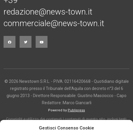
+39
redazione@news-town.it
commerciale@news-town.it
© 2026 Newstown S.R.L. - P.IVA: 02116420668 - Quotidiano digitale
registrato presso il Tribunale dell'Aquila con decreto n°3 del 6
giugno 2013 - Direttore Responsabile: Giustino Masciocco - Capo
Redattore: Marco Giancarli
Powered by
Publipress
Copyright e utilizzo dei contenuti I contenuti di questo sito, inclusi testi,
articoli, immagini, fotografie, video e grafica, sono protetti da copyright e
Gestisci Consenso Cookie