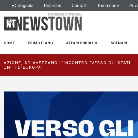
Segnala
Rubriche
Contatti
Redazione
Priv
HOME
PRIMO PIANO
AFFARI PUBBLICI
SCENARI
AZIONE, AD AVEZZANO L’INCONTRO “VERSO GLI STATI
UNITI D’EUROPA”