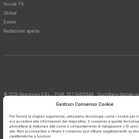
Social-TV
Global
Eventi
Redazione aperta
© 2026 Newstown S.R.L. - P.IVA: 02116420668 - Quotidiano digitale regi
2013 - Direttore Responsabile: Giustino Masciocco - Capo Redattore: 
Gestisci Consenso Cookie
Powered by
Publipress
Per fornire le migliori esperienze, utilizziamo tecnologie come i cookie per
e/o accedere alle informazioni del dispositivo. Il consenso a queste tecnologi
permetterà di elaborare dati come il comportamento di navigazione o ID unici
sito. Non acconsentire o ritirare il consenso può influire negativamente su al
caratteristiche e funzioni.