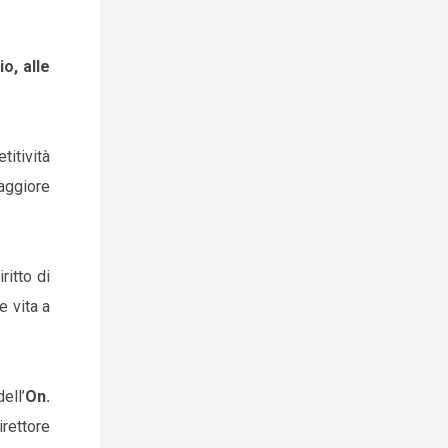
io, alle
titività
aggiore
ritto di
e vita a
ell’
On.
irettore