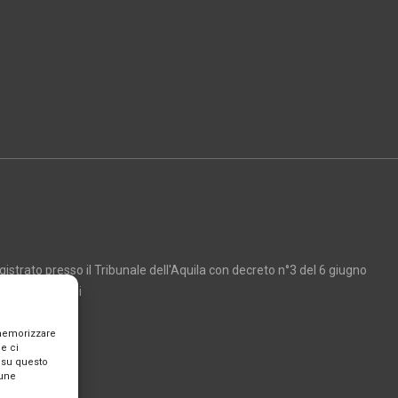
strato presso il Tribunale dell'Aquila con decreto n°3 del 6 giugno
Marco Giancarli
 memorizzare
e ci
 su questo
cune