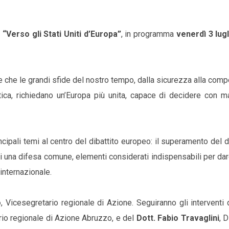
 “Verso gli Stati Uniti d’Europa”
, in programma
venerdì 3 lugl
ne che le grandi sfide del nostro tempo, dalla sicurezza alla compe
itica, richiedano un’Europa più unita, capace di decidere con m
ncipali temi al centro del dibattito europeo: il superamento del di
 di una difesa comune, elementi considerati indispensabili per dar
internazionale.
o
, Vicesegretario regionale di Azione. Seguiranno gli interventi d
rio regionale di Azione Abruzzo, e del
Dott. Fabio Travaglini
, D