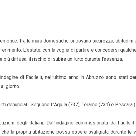
mplice. Tra le mura domestiche si trovano sicurezza, abitudini 
ferimento. L’estate, con la voglia di partire e concedersi qualch
iù diffusa: il rischio di subire un furto durante l’assenza.
ndagine di Facile.it, nell’ultimo anno in Abruzzo sono stati de
 al giorno.
 furti denunciati. Seguono L’Aquila (737), Teramo (731) e Pescara (
zioni degli italiani. Dall’indagine commissionata da Facile.i
 che la propria abitazione possa essere svaligiata durante le 