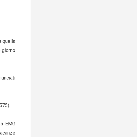
e quella
e giorno
nunciati
575).
t a EMG
vacanze