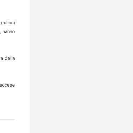
 milioni
e, hanno
za della
o accese