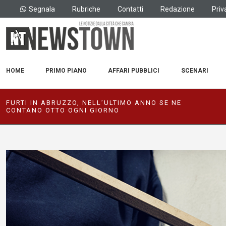
Segnala
Rubriche
Contatti
Redazione
Priv
HOME
PRIMO PIANO
AFFARI PUBBLICI
SCENARI
FURTI IN ABRUZZO, NELL’ULTIMO ANNO SE NE
CONTANO OTTO OGNI GIORNO