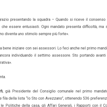
razio presentando la squadra – Quando si riceve il consenso d
 che essere entusiasti. Ogni mandato presenta difficoltà, ma s
ano diventa uno stimolo sempre più forte».
ta bene iniziare con sei assessori. Lo feci anche nel primo mand
ncora individuando il settimo assessore. Sto portando avanti 
rativa».
nta.
fi
, già Presidente del Consiglio comunale nel primo mandat
le fila della lista “Io Sto con Avezzano”, ottenendo 536 preferenz
le Politiche della casa, gli Affari Generali, i Rapporti con il C