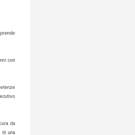
 prende
nni con
petenze
ecutivo
ncora da
à di una