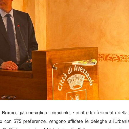
l Bocco
, già consigliere comunale e punto di riferimento della
o con 575 preferenze, vengono affidate le deleghe all’Urbanist