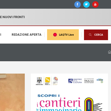
 E NUOVI FRONTI
I
REDAZIONE APERTA
LAQTV Live
CERCA