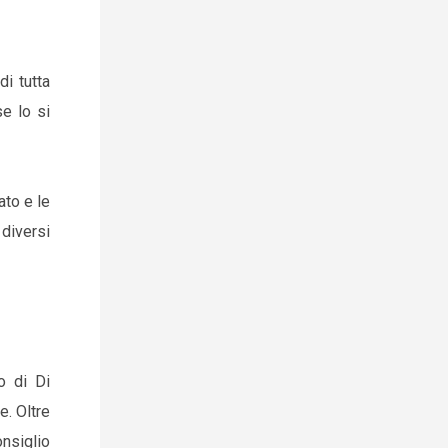
i tutta
e lo si
ato e le
diversi
o di Di
e. Oltre
onsiglio