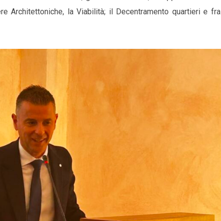
 Architettoniche, la Viabilità; il Decentramento quartieri e fraz