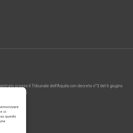
strato presso il Tribunale dell'Aquila con decreto n°3 del 6 giugno
Marco Giancarli
 memorizzare
e ci
 su questo
cune