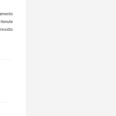
rzamento
ritenute
residio