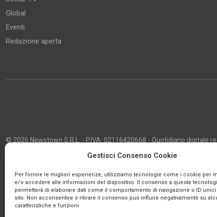
Global
Eventi
Redazione aperta
© 2026 Newstown S.R.L. - P.IVA: 02116420668 - Quotidiano digitale regi
2013 - Direttore Responsabile: Giustino Masciocco - Capo Redattore: 
Gestisci Consenso Cookie
Powered by
Publipress
Per fornire le migliori esperienze, utilizziamo tecnologie come i cookie per
e/o accedere alle informazioni del dispositivo. Il consenso a queste tecnologi
permetterà di elaborare dati come il comportamento di navigazione o ID unici
sito. Non acconsentire o ritirare il consenso può influire negativamente su al
caratteristiche e funzioni.