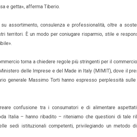
usa e getta», afferma Tiberio.
e su assortimento, consulenza e professionalità, oltre a soste
i territori. È un modo per coniugare risparmio, stile e respons
bile».
commercio torna a chiedere regole più stringenti per il commercio
al Ministero delle Imprese e del Made in Italy (MIMIT), dove il pr
etario generale Massimo Torti hanno espresso perplessità sulle 
 creare confusione tra i consumatori e di alimentare aspettat
 Italia – hanno ribadito – riteniamo che questioni di tale ri
lle sedi istituzionali competenti, privilegiando un metodo di