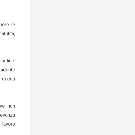
nere le
abilità,
 online.
esidente
recenti
ive non
levanza
 lavoro