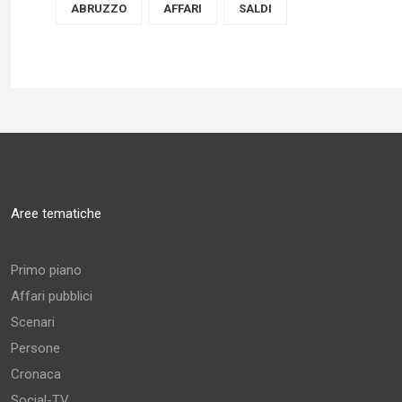
ABRUZZO
AFFARI
SALDI
Aree tematiche
Primo piano
Affari pubblici
Scenari
Persone
Cronaca
Social-TV