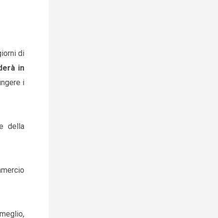
iorni di
derà in
ungere i
e della
mmercio
 meglio,