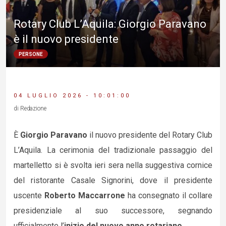
Rotary Club L’Aquila: Giorgio Paravano
è il nuovo presidente
PERSONE
04 LUGLIO 2026 - 10:01:00
di Redazione
È
Giorgio Paravano
il nuovo presidente del Rotary Club
L’Aquila. La cerimonia del tradizionale passaggio del
martelletto si è svolta ieri sera nella suggestiva cornice
del ristorante Casale Signorini, dove il presidente
uscente
Roberto Maccarrone
ha consegnato il collare
presidenziale al suo successore, segnando
ufficialmente l’
inizio del nuovo anno rotariano
.