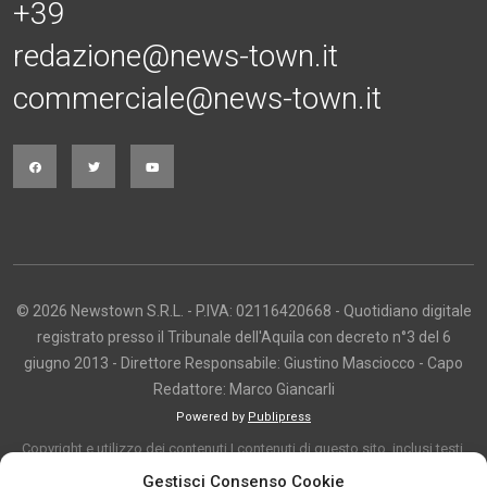
+39
redazione@news-town.it
commerciale@news-town.it
© 2026 Newstown S.R.L. - P.IVA: 02116420668 - Quotidiano digitale
registrato presso il Tribunale dell'Aquila con decreto n°3 del 6
giugno 2013 - Direttore Responsabile: Giustino Masciocco - Capo
Redattore: Marco Giancarli
Powered by
Publipress
Copyright e utilizzo dei contenuti I contenuti di questo sito, inclusi testi,
articoli, immagini, fotografie, video e grafica, sono protetti da copyright e
Gestisci Consenso Cookie