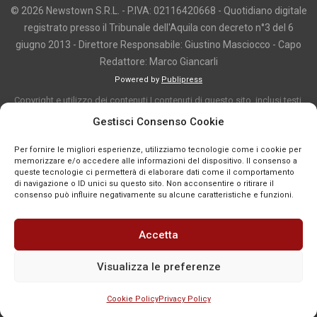
© 2026 Newstown S.R.L. - P.IVA: 02116420668 - Quotidiano digitale
registrato presso il Tribunale dell'Aquila con decreto n°3 del 6
giugno 2013 - Direttore Responsabile: Giustino Masciocco - Capo
Redattore: Marco Giancarli
Powered by
Publipress
Copyright e utilizzo dei contenuti I contenuti di questo sito, inclusi testi,
articoli, immagini, fotografie, video e grafica, sono protetti da copyright e
Gestisci Consenso Cookie
appartengono al titolare del sito o ai rispettivi autori, salvo diversa
Per fornire le migliori esperienze, utilizziamo tecnologie come i cookie per
indicazione. La riproduzione totale o parziale dei contenuti è consentita
memorizzare e/o accedere alle informazioni del dispositivo. Il consenso a
solo previa autorizzazione o citando chiaramente la fonte, con link diretto
queste tecnologie ci permetterà di elaborare dati come il comportamento
di navigazione o ID unici su questo sito. Non acconsentire o ritirare il
alla pagina originale, quando previsto. I contenuti provenienti da terze
consenso può influire negativamente su alcune caratteristiche e funzioni.
parti sono pubblicati a fini informativi e restano di proprietà dei legittimi
titolari dei diritti. Se un contenuto viola diritti d’autore o norme vigenti, è
Accetta
possibile segnalarlo per la verifica e l’eventuale rimozione tramite
comunicazione mail all'indirizzo redazione@news-town.it
Visualizza le preferenze
Cookie Policy
Privacy Policy
SEGNALA