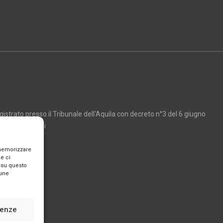
strato presso il Tribunale dell'Aquila con decreto n°3 del 6 giugno
Marco Giancarli
 memorizzare
e ci
 su questo
cune
renze