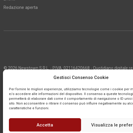
Redazione aperta
© 2026 Newstown S.R.L. - P.IVA: 02116420668 - Quotidiano digitale regi
2013 - Direttore Responsabile: Giustino Masciocco - Capo Redattore: 
Gestisci Consenso Cookie
Powered by
Publipress
Per fornire le migliori esperienze, utilizziamo tecnologie come i cookie per
e/o accedere alle informazioni del dispositivo. Il consenso a queste tecnologi
permetterà di elaborare dati come il comportamento di navigazione o ID unici
sito. Non acconsentire o ritirare il consenso può influire negativamente su al
caratteristiche e funzioni.
Accetta
Visualizza le prefe