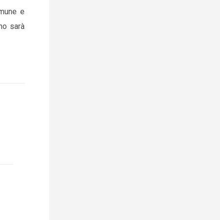
omune e
no sarà
.