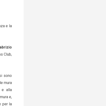
nza e la
abrizio
ns Club,
 si sono
lle mura
 e alla
 mura e,
e per la