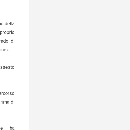
no della
 proprio
rado di
one».
dissesto
percorso
rima di
ne – ha