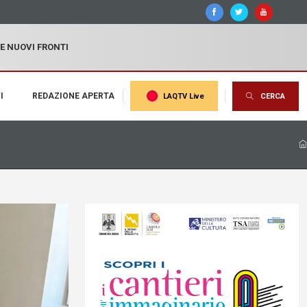
 E NUOVI FRONTI
I
REDAZIONE APERTA
LAQTV Live
CERCA