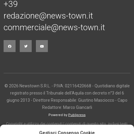
+39
redazione@news-town.it
commerciale@news-town.it
© 2026 Newstown S.R.L. - P.IVA: 02116420668 - Quotidiano digitale
registrato presso il Tribunale dell'Aquila con decreto n°3 del 6
giugno 2013 - Direttore Responsabile: Giustino Masciocco - Capo
Redattore: Marco Giancarli
Powered by
Publipress
Copyright e utilizzo dei contenuti I contenuti di questo sito, inclusi testi,
articoli, immagini, fotografie, video e grafica, sono protetti da copyright e
Gestisci Consenso Cookie