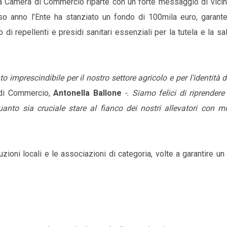
 la Camera di Commercio riparte con un forte messaggio di vicin
corso anno l’Ente ha stanziato un fondo di 100mila euro, garant
 di repellenti e presidi sanitari essenziali per la tutela e la sa
mprescindibile per il nostro settore agricolo e per l’identità 
 di Commercio,
Antonella Ballone
-. Siamo felici di riprendere
uanto sia cruciale stare al fianco dei nostri allevatori con mi
uzioni locali e le associazioni di categoria, volte a garantire un 