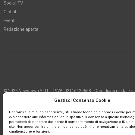
Social-TV
Global
Eventi
Redazione aperta
© 2026 Newstown S.R.L. - P.IVA: 02116420668 - Quotidiano digitale regi
2013 - Direttore Responsabile: Giustino Masciocco - Capo Redattore: 
Gestisci Consenso Cookie
Powered by
Publipress
Per fornire le migliori esperienze, utilizziamo tecnologie come i cookie per
e/o accedere alle informazioni del dispositivo. Il consenso a queste tecnologi
permetterà di elaborare dati come il comportamento di navigazione o ID unici
sito. Non acconsentire o ritirare il consenso può influire negativamente su al
caratteristiche e funzioni.