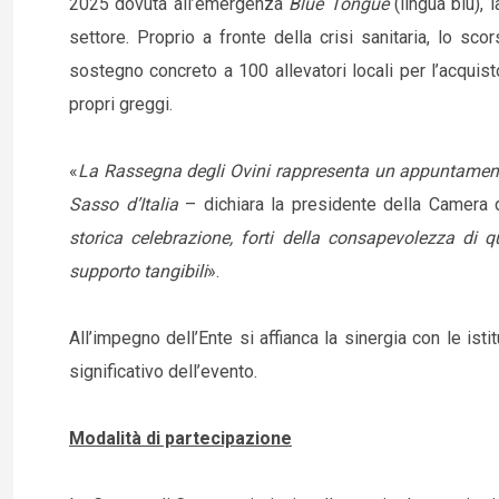
2025 dovuta all’emergenza
Blue Tongue
(lingua blu),
settore. Proprio a fronte della crisi sanitaria, lo s
sostegno concreto a 100 allevatori locali per l’acquisto
propri greggi.
«
La Rassegna degli Ovini rappresenta un appuntamento i
Sasso d’Italia
– dichiara la presidente della Camera
storica celebrazione, forti della consapevolezza di q
supporto tangibili
».
All’impegno dell’Ente si affianca la sinergia con le istit
significativo dell’evento.
Modalità di partecipazione