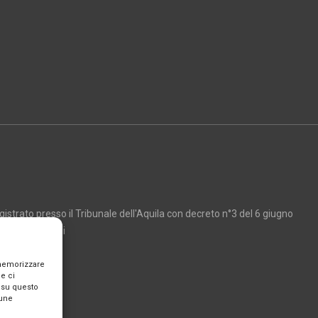
strato presso il Tribunale dell'Aquila con decreto n°3 del 6 giugno
Marco Giancarli
 memorizzare
e ci
 su questo
cune