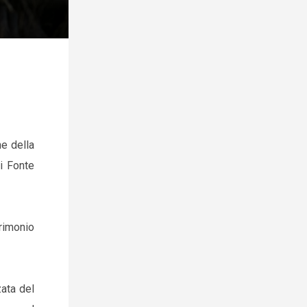
ne della
i Fonte
rimonio
ata del