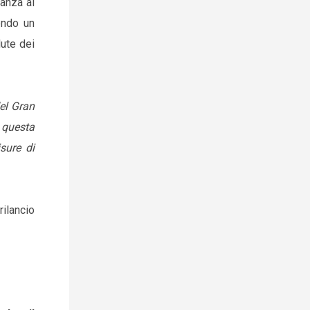
anza al
endo un
lute dei
del Gran
 questa
sure di
rilancio