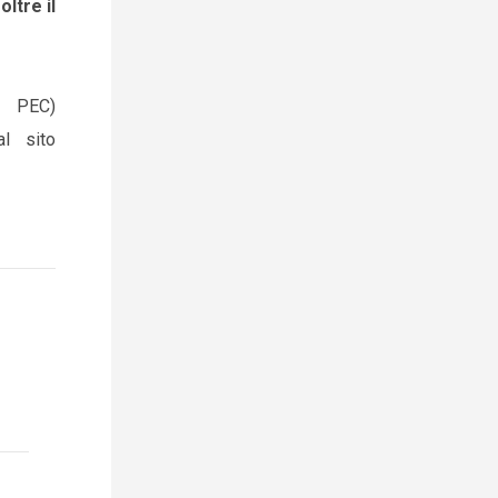
oltre il
o PEC)
al sito