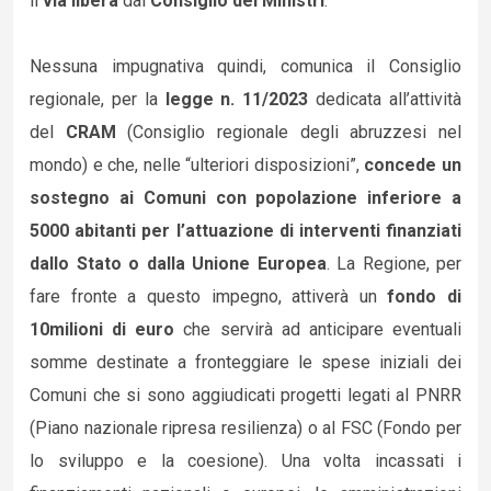
il
via libera
dal
Consiglio dei Ministri
.
Nessuna impugnativa quindi, comunica il Consiglio
regionale, per la
legge n. 11/2023
dedicata all’attività
del
CRAM
(Consiglio regionale degli abruzzesi nel
mondo) e che, nelle “ulteriori disposizioni”,
concede un
sostegno ai Comuni con popolazione inferiore a
5000 abitanti per l’attuazione di interventi finanziati
dallo Stato o dalla Unione Europea
. La Regione, per
fare fronte a questo impegno, attiverà un
fondo di
10milioni
di euro
che servirà ad anticipare eventuali
somme destinate a fronteggiare le spese iniziali dei
Comuni che si sono aggiudicati progetti legati al PNRR
(Piano nazionale ripresa resilienza) o al FSC (Fondo per
lo sviluppo e la coesione). Una volta incassati i