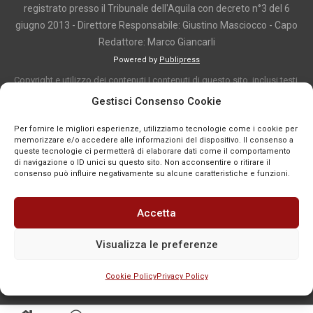
registrato presso il Tribunale dell'Aquila con decreto n°3 del 6
giugno 2013 - Direttore Responsabile: Giustino Masciocco - Capo
Redattore: Marco Giancarli
Powered by
Publipress
Copyright e utilizzo dei contenuti I contenuti di questo sito, inclusi testi,
articoli, immagini, fotografie, video e grafica, sono protetti da copyright e
Gestisci Consenso Cookie
appartengono al titolare del sito o ai rispettivi autori, salvo diversa
Per fornire le migliori esperienze, utilizziamo tecnologie come i cookie per
indicazione. La riproduzione totale o parziale dei contenuti è consentita
memorizzare e/o accedere alle informazioni del dispositivo. Il consenso a
solo previa autorizzazione o citando chiaramente la fonte, con link diretto
queste tecnologie ci permetterà di elaborare dati come il comportamento
di navigazione o ID unici su questo sito. Non acconsentire o ritirare il
alla pagina originale, quando previsto. I contenuti provenienti da terze
consenso può influire negativamente su alcune caratteristiche e funzioni.
parti sono pubblicati a fini informativi e restano di proprietà dei legittimi
titolari dei diritti. Se un contenuto viola diritti d’autore o norme vigenti, è
Accetta
possibile segnalarlo per la verifica e l’eventuale rimozione tramite
comunicazione mail all'indirizzo redazione@news-town.it
Visualizza le preferenze
Cookie Policy
Privacy Policy
SEGNALA