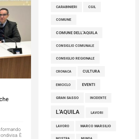
raccoglimento in Consiglio regionale per
CARABINIERI
CGIL
onorare il sacrificio dei nostri connazionali
tra cui molti abruzzesi"
COMUNE
06 Agosto 2026
COMUNE DELL'AQUILA
CONSIGLIO COMUNALE
CONSIGLIO REGIONALE
CULTURA
CRONACA
EVENTI
EMICICLO
GRAN SASSO
 che
INCIDENTE
L'AQUILA
LAVORI
MARCO MARSILIO
LAVORO
trasformando
condivisa. È
MOSTRA
MUNDA