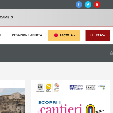
I CAMBIO
I
REDAZIONE APERTA
LAQTV Live
CERCA