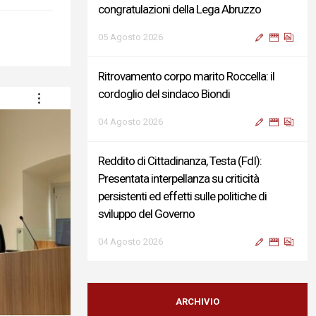
congratulazioni della Lega Abruzzo
05 Agosto 2026
Ritrovamento corpo marito Roccella: il
cordoglio del sindaco Biondi
04 Agosto 2026
Reddito di Cittadinanza, Testa (FdI):
Presentata interpellanza su criticità
persistenti ed effetti sulle politiche di
sviluppo del Governo
04 Agosto 2026
Sigismondi, Liris e Testa: “Profondo
cordoglio e vicinanza al Ministro Roccella e
ARCHIVIO