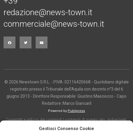
+39
redazione@news-town.it
commerciale@news-town.it
© 2026 Newstown S.R.L. - P.IVA: 02116420668 - Quotidiano digitale
registrato presso il Tribunale dell'Aquila con decreto n°3 del 6
giugno 2013 - Direttore Responsabile: Giustino Masciocco - Capo
Redattore: Marco Giancarli
Powered by
Publipress
Copyright e utilizzo dei contenuti I contenuti di questo sito, inclusi testi,
articoli, immagini, fotografie, video e grafica, sono protetti da copyright e
Gestisci Consenso Cookie