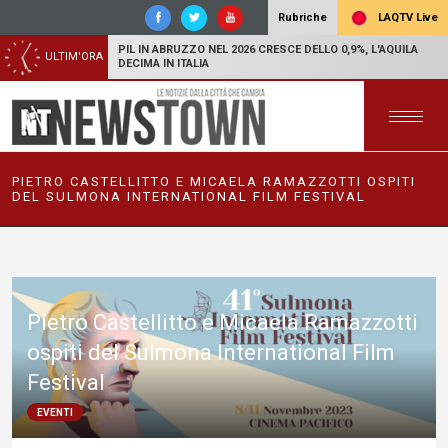
LAQTV Live
Rubriche
PIL IN ABRUZZO NEL 2026 CRESCE DELLO 0,9%, L'AQUILA
ULTIM'ORA
DECIMA IN ITALIA
PIETRO CASTELLITTO E MICAELA RAMAZZOTTI OSPITI
DEL SULMONA INTERNATIONAL FILM FESTIVAL
Pietro Castellitto e Micaela Ramazzotti
ospiti del Sulmona International Film
Festival
EVENTI