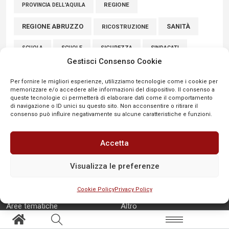
REGIONE
PROVINCIA DELL'AQUILA
REGIONE ABRUZZO
SANITÀ
RICOSTRUZIONE
SCUOLE
SICUREZZA
SINDACATI
SCUOLA
Gestisci Consenso Cookie
SULMONA
UNIVAQ
SPORT
VIABILITÀ
Per fornire le migliori esperienze, utilizziamo tecnologie come i cookie per
memorizzare e/o accedere alle informazioni del dispositivo. Il consenso a
VIGILI DEL FUOCO
queste tecnologie ci permetterà di elaborare dati come il comportamento
di navigazione o ID unici su questo sito. Non acconsentire o ritirare il
consenso può influire negativamente su alcune caratteristiche e funzioni.
Accetta
Visualizza le preferenze
Cookie Policy
Privacy Policy
SEGNALA
Aree tematiche
Altro