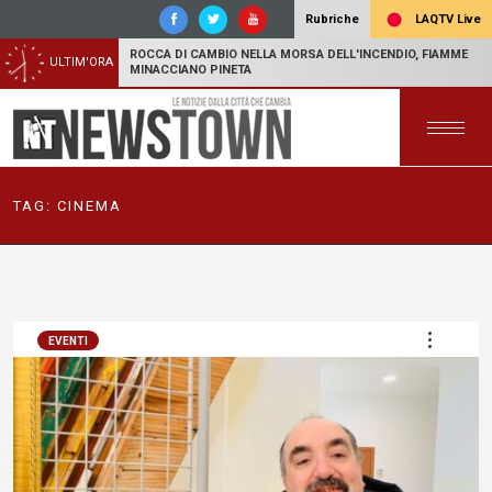
LAQTV Live
Rubriche
ROCCA DI CAMBIO NELLA MORSA DELL'INCENDIO, FIAMME
ULTIM'ORA
MINACCIANO PINETA
TAG:
CINEMA
EVENTI