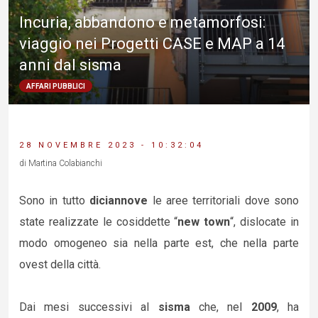
Incuria, abbandono e metamorfosi:
viaggio nei Progetti CASE e MAP a 14
anni dal sisma
AFFARI PUBBLICI
28 NOVEMBRE 2023 - 10:32:04
di Martina Colabianchi
Sono in tutto
diciannove
le aree territoriali dove sono
state realizzate le cosiddette “
new town
“, dislocate in
modo omogeneo sia nella parte est, che nella parte
ovest della città.
Dai mesi successivi al
sisma
che, nel
2009
, ha