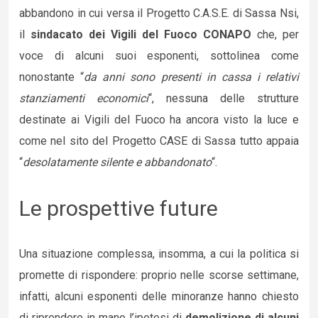
abbandono in cui versa il Progetto C.A.S.E. di Sassa Nsi,
il
sindacato dei Vigili del Fuoco CONAPO
che, per
voce di alcuni suoi esponenti, sottolinea come
nonostante “
da anni sono presenti in cassa i relativi
stanziamenti economici
“, nessuna delle strutture
destinate ai Vigili del Fuoco ha ancora visto la luce e
come nel sito del Progetto CASE di Sassa tutto appaia
“
desolatamente silente e abbandonato
“.
Le prospettive future
Una situazione complessa, insomma, a cui la politica si
promette di rispondere: proprio nelle scorse settimane,
infatti, alcuni esponenti delle minoranze hanno chiesto
di riprendere in mano l’ipotesi di
demolizione di alcuni