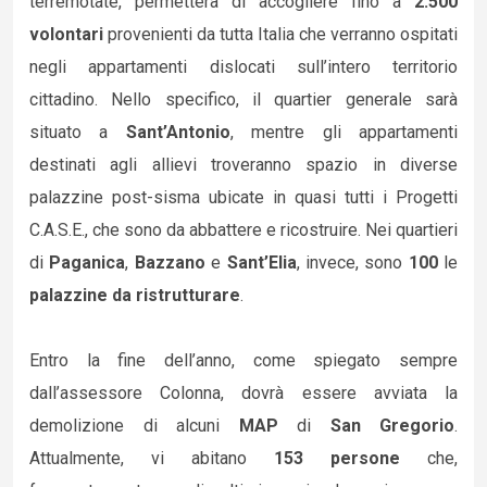
terremotate, permetterà di accogliere fino a
2.500
volontari
provenienti da tutta Italia che verranno ospitati
negli appartamenti dislocati sull’intero territorio
cittadino. Nello specifico, il quartier generale sarà
situato a
Sant’Antonio
, mentre gli appartamenti
destinati agli allievi troveranno spazio in diverse
palazzine post-sisma ubicate in quasi tutti i Progetti
C.A.S.E., che sono da abbattere e ricostruire. Nei quartieri
di
Paganica
,
Bazzano
e
Sant’Elia
, invece, sono
100
le
palazzine da ristrutturare
.
Entro la fine dell’anno, come spiegato sempre
dall’assessore Colonna, dovrà essere avviata la
demolizione di alcuni
MAP
di
San Gregorio
.
Attualmente, vi abitano
153 persone
che,