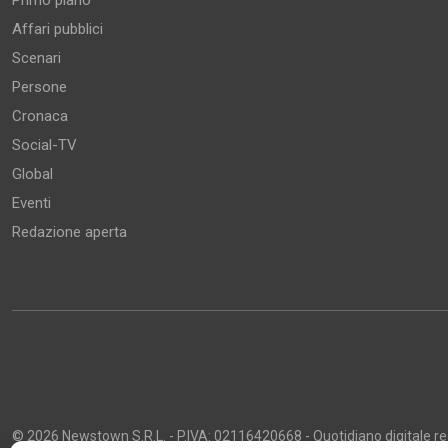
Primo piano
Affari pubblici
Scenari
Persone
Cronaca
Social-TV
Global
Eventi
Redazione aperta
© 2026 Newstown S.R.L. - P.IVA: 02116420668 - Quotidiano digitale regi