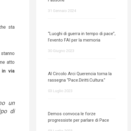
Fassone
31 Gennaio 2024
che sta
“Luoghi di guerra in tempo di pace”,
l’evento FAI per la memoria
30 Giugno 2023
e stanno
ome atto
 in via
Al Circolo Arci Querencia torna la
rassegna “Pace.Diritti.Cultura.”
03 Luglio 2023
mo un
po di
Demos convoca le forze
progressiste per parlare di Pace
03 Luglio 2023