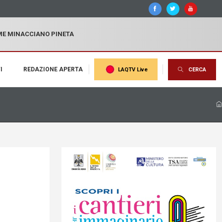
MME MINACCIANO PINETA
I
REDAZIONE APERTA
LAQTV Live
CERCA